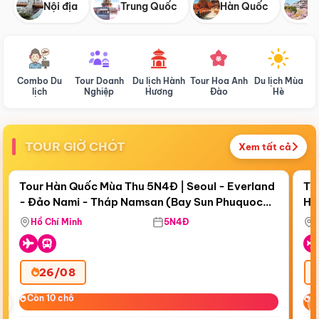
Nội địa
Trung Quốc
Hàn Quốc
N
Combo Du
Tour Doanh
Du lịch Hành
Tour Hoa Anh
Du lịch Mùa
D
lịch
Nghiệp
Hương
Đào
Hè
TOUR GIỜ CHÓT
Xem tất cả
Điểm nổi bật
Còn
19 ngày 05:03:42
Cò
Tour Hàn Quốc Mùa Thu 5N4Đ | Seoul - Everland
To
- Đảo Nami - Tháp Namsan (Bay Sun Phuquoc
Hò
Tặ
Airways)
Aq
Hồ Chí Minh
5N4Đ
26/08
‹
Còn 10 chỗ
Còn 10 chỗ
C
C