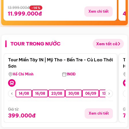
13.999.000đ
-14%
Xem chi tiết
11.999.000đ
4
TOUR TRONG NƯỚC
Xem tất cả
Điểm nổi bật
Tour Miền Tây 1N | Mỹ Tho - Bến Tre - Cù Lao Thới
To
Sơn
Hu
Hồ Chí Minh
1N0Đ
14/08
16/08
23/08
30/08
06/09
13/09
20/0
Giá từ:
Giá
Xem chi tiết
399.000đ
7