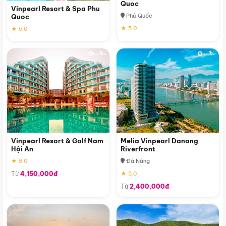
Quoc
Vinpearl Resort & Spa Phu
Phú Quốc
Quoc
★ 5.0
★ 5.0
Vinpearl Resort & Golf Nam
Melia Vinpearl Danang
Hội An
Riverfront
★ 5.0
Đà Nẵng
Từ
4,150,000đ
★ 5.0
Từ
2,400,000đ