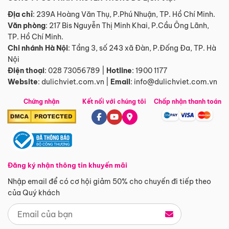
Địa chỉ
: 239A Hoàng Văn Thụ, P.Phú Nhuận, TP. Hồ Chí Minh.
Văn phòng
:
217 Bis Nguyễn Thị Minh Khai, P.Cầu Ông Lãnh,
TP. Hồ Chí Minh.
Chi nhánh Hà Nội
:
Tầng 3, số 243 xã Đàn, P.Đống Đa, TP. Hà
Nội
Điện thoại
:
028 73056789
|
Hotline
:
1900 1177
Website
:
dulichviet.com.vn
|
Email
:
info@dulichviet.com.vn
Chứng nhận
Kết nối với chúng tôi
Chấp nhận thanh toán
Đăng ký nhận thông tin khuyến mãi
Nhập email để có cơ hội giảm 50% cho chuyến đi tiếp theo
của Quý khách