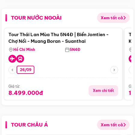
TOUR NƯỚC NGOÀI
Xem tất cả
Điểm nổi bật
Tour Thái Lan Mùa Thu 5N4Đ | Biển Jomtien -
To
Chợ Nổi - Muang Boran - Suanthai
Ku
Si
Hồ Chí Minh
5N4Đ
26/09
Giá từ:
Giá
Xem chi tiết
8.499.000đ
1
TOUR CHÂU Á
Xem tất cả
Điểm nổi bật