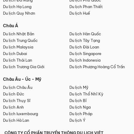
Du lịch Đà Nẵng
Du lịch Phú Quốc
Du lịch Hạ Long
Du lịch Phan Thiết
Du lịch Quy Nhơn
Du lịch Huế
Châu Á
Du lịch Nhật Bản
Du lịch Hàn Quốc
Du lịch Trung Quốc
Du lịch Tây Tạng
Du lịch Malaysia
Du lịch Đài Loan
Du lịch Dubai
Du lịch Singapore
Du lịch Thái Lan
Du lịch Indonesia
Du lịch Trương Gia Giới
Du lịch Phượng Hoàng Cổ Trấn
Châu Âu - Úc - Mỹ
Du lịch Châu Âu
Du lịch Mỹ
Du lịch Đức
Du lịch Thổ Nhĩ Kỳ
Du lịch Thụy Sĩ
Du lịch Bỉ
Du lịch Anh
Du lịch Nga
Du lịch luxembourg
Du lịch Pháp
Du lịch Hà Lan
Du lịch Ý
CÔNG TY CỔ PHẦN TRUYỀN THÔNG DU LỊCH VIỆT