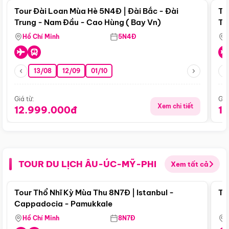
Tour Đài Loan Mùa Hè 5N4Đ | Đài Bắc - Đài
To
Trung - Nam Đầu - Cao Hùng ( Bay Vn)
Tr
Hồ Chí Minh
5N4Đ
13/08
12/09
01/10
Giá từ:
Giá
Xem chi tiết
12.999.000đ
1
TOUR DU LỊCH ÂU-ÚC-MỸ-PHI
Xem tất cả
Điểm nổi bật
Tour Thổ Nhĩ Kỳ Mùa Thu 8N7Đ | Istanbul -
To
Cappadocia - Pamukkale
Hồ Chí Minh
8N7Đ