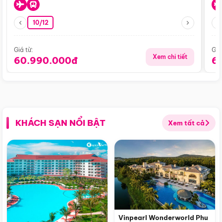
10/12
Giá từ:
Giá
Xem chi tiết
60.990.000đ
6
KHÁCH SẠN NỔI BẬT
Xem tất cả
Vinpearl Wonderworld Phu