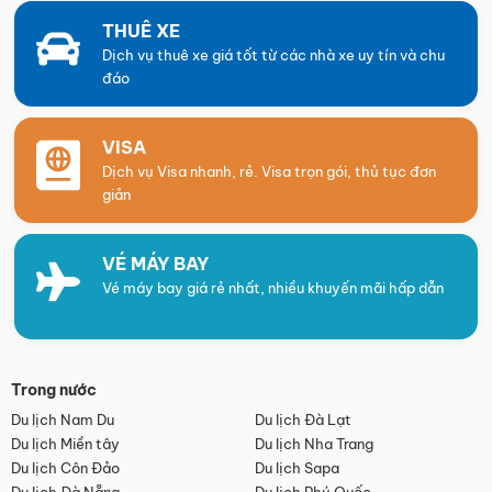
THUÊ XE
Dịch vụ thuê xe giá tốt từ các nhà xe uy tín và chu
đáo
VISA
Dịch vụ Visa nhanh, rẻ. Visa trọn gói, thủ tục đơn
giản
VÉ MÁY BAY
Vé máy bay giá rẻ nhất, nhiều khuyến mãi hấp dẫn
Trong nước
Du lịch Nam Du
Du lịch Đà Lạt
Du lịch Miền tây
Du lịch Nha Trang
Du lịch Côn Đảo
Du lịch Sapa