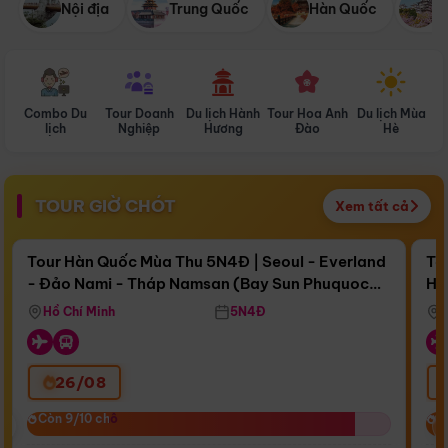
Nội địa
Trung Quốc
Hàn Quốc
N
Combo Du
Tour Doanh
Du lịch Hành
Tour Hoa Anh
Du lịch Mùa
D
lịch
Nghiệp
Hương
Đào
Hè
TOUR GIỜ CHÓT
Xem tất cả
Điểm nổi bật
Còn
15 ngày 09:26:38
Cò
Tour Hàn Quốc Mùa Thu 5N4Đ | Seoul - Everland
To
- Đảo Nami - Tháp Namsan (Bay Sun Phuquoc
Hò
Bay Sun Phuquoc Airways
Tặ
Airways)
Aq
Hồ Chí Minh
5N4Đ
26/08
‹
Còn 9/10 chỗ
Còn 9/10 chỗ
C
C