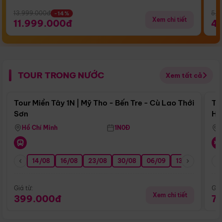
13.999.000đ
5.5
-14%
Xem chi tiết
11.999.000đ
4
TOUR TRONG NƯỚC
Xem tất cả
Điểm nổi bật
Tour Miền Tây 1N | Mỹ Tho - Bến Tre - Cù Lao Thới
To
Sơn
Hu
Hồ Chí Minh
1N0Đ
14/08
16/08
23/08
30/08
06/09
13/09
20/0
Giá từ:
Giá
Xem chi tiết
399.000đ
7