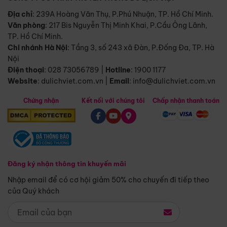
Địa chỉ
: 239A Hoàng Văn Thụ, P.Phú Nhuận, TP. Hồ Chí Minh.
Văn phòng
:
217 Bis Nguyễn Thị Minh Khai, P.Cầu Ông Lãnh,
TP. Hồ Chí Minh.
Chi nhánh Hà Nội
:
Tầng 3, số 243 xã Đàn, P.Đống Đa, TP. Hà
Nội
Điện thoại
:
028 73056789
|
Hotline
:
1900 1177
Website
:
dulichviet.com.vn
|
Email
:
info@dulichviet.com.vn
Chứng nhận
Kết nối với chúng tôi
Chấp nhận thanh toán
Đăng ký nhận thông tin khuyến mãi
Nhập email để có cơ hội giảm 50% cho chuyến đi tiếp theo
của Quý khách