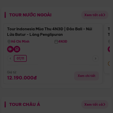
TOUR NƯỚC NGOÀI
Xem tất cả
Điểm nổi bật
Tour Indonesia Mùa Thu 4N3Đ | Đảo Bali - Núi
To
Lửa Batur - Làng Penglipuran
Tr
Hồ Chí Minh
4N3Đ
07/11
Giá từ:
Xem chi tiết
12.190.000đ
TOUR CHÂU Á
Xem tất cả
Điểm nổi bật