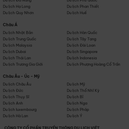
Du lịch Đà Nẵng
Du lịch Phú Quốc
Du lịch Hạ Long
Du lịch Phan Thiết
Du lịch Quy Nhơn
Du lịch Huế
Châu Á
Du lịch Nhật Bản
Du lịch Hàn Quốc
Du lịch Trung Quốc
Du lịch Tây Tạng
Du lịch Malaysia
Du lịch Đài Loan
Du lịch Dubai
Du lịch Singapore
Du lịch Thái Lan
Du lịch Indonesia
Du lịch Trương Gia Giới
Du lịch Phượng Hoàng Cổ Trấn
Châu Âu - Úc - Mỹ
Du lịch Châu Âu
Du lịch Mỹ
Du lịch Đức
Du lịch Thổ Nhĩ Kỳ
Du lịch Thụy Sĩ
Du lịch Bỉ
Du lịch Anh
Du lịch Nga
Du lịch luxembourg
Du lịch Pháp
Du lịch Hà Lan
Du lịch Ý
CÔNG TY CỔ PHẦN TRUYỀN THÔNG DU LỊCH VIỆT