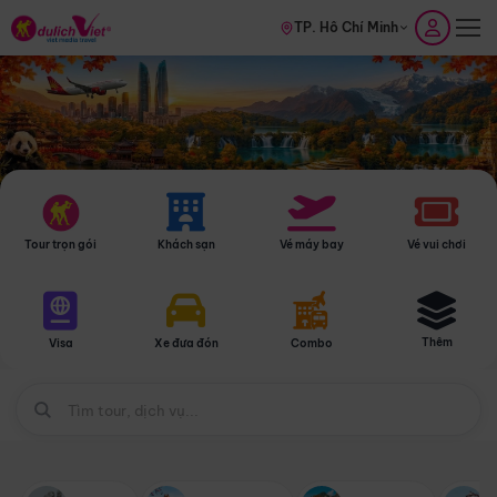
TP. Hồ Chí Minh
Tour trọn gói
Khách sạn
Vé máy bay
Vé vui chơi
Thêm
Visa
Xe đưa đón
Combo