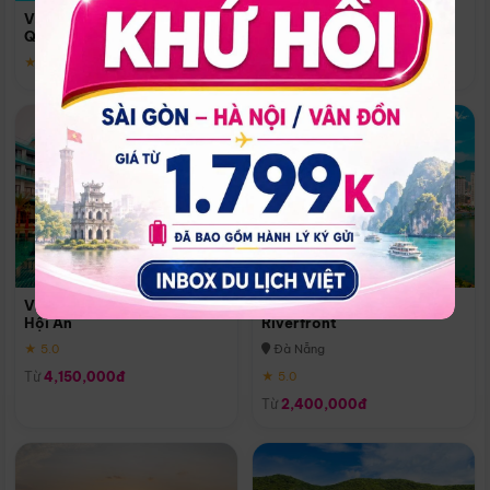
Quoc
Vinpearl Resort & Spa Phu
Phú Quốc
Quoc
★ 5.0
★ 5.0
Vinpearl Resort & Golf Nam
Melia Vinpearl Danang
Hội An
Riverfront
★ 5.0
Đà Nẵng
Từ
4,150,000đ
★ 5.0
Từ
2,400,000đ