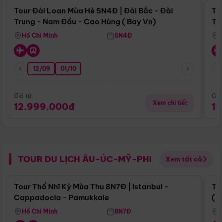
Tour Đài Loan Mùa Hè 5N4Đ | Đài Bắc - Đài
To
Trung - Nam Đầu - Cao Hùng ( Bay Vn)
Tr
Hồ Chí Minh
5N4Đ
12/09
01/10
Giá từ:
Giá
Xem chi tiết
12.999.000đ
1
TOUR DU LỊCH ÂU-ÚC-MỸ-PHI
Xem tất cả
Điểm nổi bật
Tour Thổ Nhĩ Kỳ Mùa Thu 8N7Đ | Istanbul -
To
Cappadocia - Pamukkale
(B
Hồ Chí Minh
8N7Đ