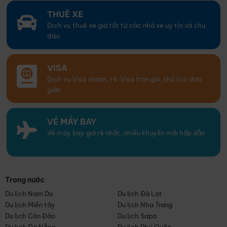
THUÊ XE
Dịch vụ thuê xe giá tốt từ các nhà xe uy tín và chu
đáo
VISA
Dịch vụ Visa nhanh, rẻ. Visa trọn gói, thủ tục đơn
giản
VÉ MÁY BAY
Vé máy bay giá rẻ nhất, nhiều khuyến mãi hấp dẫn
Trong nước
Du lịch Nam Du
Du lịch Đà Lạt
Du lịch Miền tây
Du lịch Nha Trang
Du lịch Côn Đảo
Du lịch Sapa