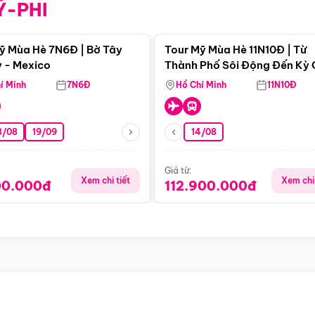
Ỹ-PHI
Điểm nổi bật
Điểm nổi
ỹ Mùa Hè 7N6Đ | Bờ Tây
Tour Mỹ Mùa Hè 11N10Đ | Từ
 - Mexico
Thành Phố Sôi Động Đến Kỳ
Thiên Nhiên Mỹ
í Minh
7N6Đ
Hồ Chí Minh
11N10Đ
8/08
19/09
14/08
Giá từ:
Xem chi tiết
Xem chi 
00.000đ
112.900.000đ