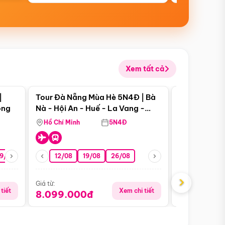
Xem tất cả
 bật
Điểm nổi bật
|
Tour Đà Nẵng Mùa Hè 5N4Đ | Bà
Tour Phú Qu
ong
Nà - Hội An - Huế - La Vang -
World - Vin
Động Thiên Đường
Hòn Thơm
Hồ Chí Minh
5N4Đ
Hồ Chí Minh
19/08
22/08
26/08
12/08
19/08
05/09
26/08
09/09
09/08
›
Giá từ:
Giá từ:
tiết
Xem chi tiết
8.099.000đ
5.899.00