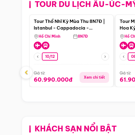
TOUR DU LỊCH ÂU-ÚC-M
Điểm nổi bật
Tour Thổ Nhĩ Kỳ Mùa Thu 8N7Đ |
Tour M
Istanbul - Cappadocia -
Hoa Kỳ
Pamukkale
Hồ Chí Minh
8N7Đ
Hồ Ch
10/12
0
‹
Giá từ:
Giá từ:
Xem chi tiết
60.990.000đ
61.9
KHÁCH SẠN NỔI BẬT