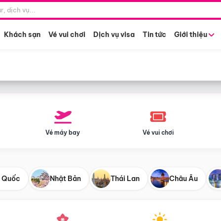
Điểm khởi hành
Tháng khở
Hồ Chí Minh
Bất kỳ 
Khách sạn
Vé vui chơi
Dịch vụ visa
Tin tức
Giới thiệu
Vé máy bay
Vé vui chơi
 Quốc
Nhật Bản
Thái Lan
Châu Âu