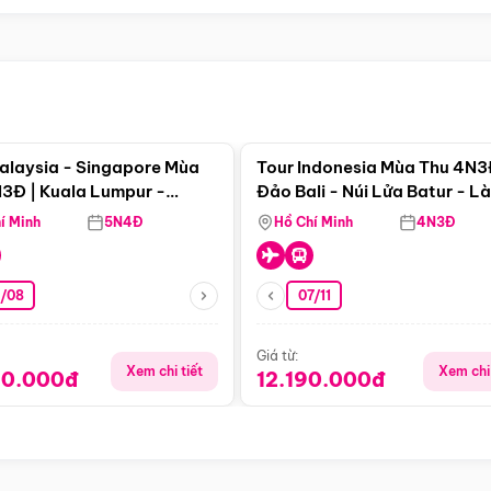
Điểm nổi bật
Điểm nổi
alaysia - Singapore Mùa
Tour Indonesia Mùa Thu 4N3
3Đ | Kuala Lumpur -
Đảo Bali - Núi Lửa Batur - L
a - Johor Baru -
Penglipuran
í Minh
5N4Đ
Hồ Chí Minh
4N3Đ
pore
3/08
07/11
Giá từ:
Xem chi tiết
Xem chi 
90.000đ
12.190.000đ