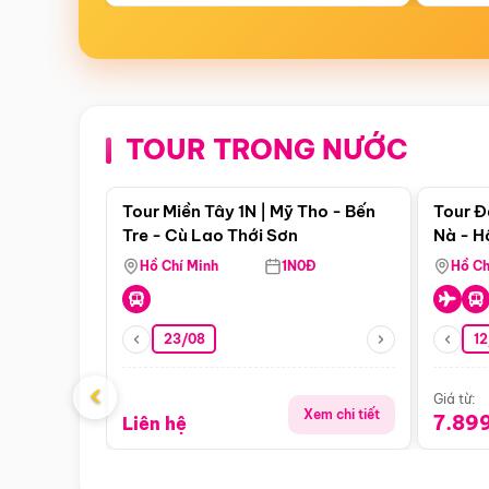
TOUR TRONG NƯỚC
Điểm nổi bật
Tour Miền Tây 1N | Mỹ Tho - Bến
Tour Đ
Tre - Cù Lao Thới Sơn
Nà - H
Nha
Hồ Chí Minh
1N0Đ
Hồ Ch
23/08
12
‹
Giá từ:
Xem chi tiết
7.89
Liên hệ