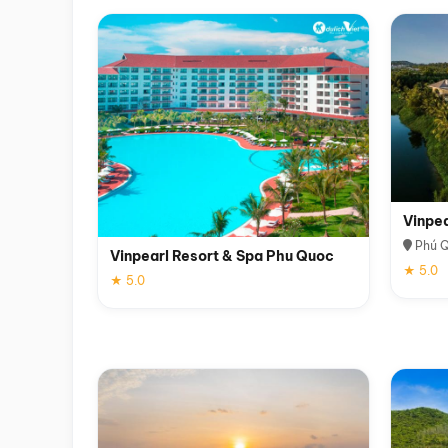
Vinpe
Phú 
Vinpearl Resort & Spa Phu Quoc
★ 5.0
★ 5.0