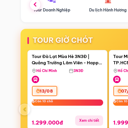
 Nghiệp
Du lịch Hành Hương
Tour Hoa Anh Đào
TOUR GIỜ CHÓT
Điểm nổi bật
Còn
06 ngày 20:13:42
Còn
00 
Tour Đà Lạt Mùa Hè 3N3Đ |
Tour M
Quảng Trường Lâm Viên - Happy
TP.HCM
Hill - Puppy Farm
Thơ - 
Hồ Chí Minh
3N3Đ
Hồ Ch
Mau
13/08
07
Còn 10 chỗ
Còn 10 chỗ
Còn 10
Còn 10
‹
Xem chi tiết
1.299.000đ
1.99