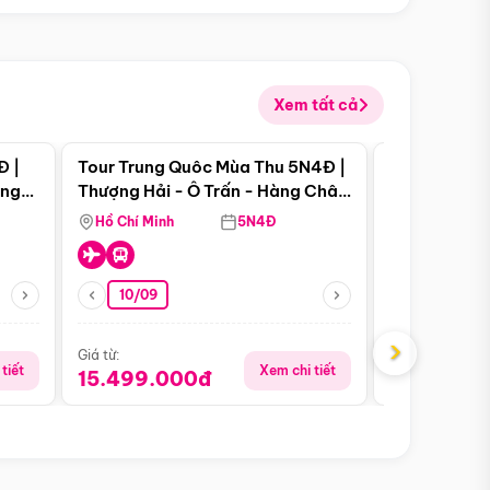
Xem tất cả
 bật
Điểm nổi bật
Đ |
Tour Trung Quôc Mùa Thu 5N4Đ |
Tour Trung
àng
Thượng Hải - Ô Trấn - Hàng Châu
| Thành Đô 
(Tour Không Shopping)
Viên Gấu Tr
Hồ Chí Minh
5N4Đ
Hồ Chí Minh
10/09
06/08
›
Giá từ:
Giá từ:
tiết
Xem chi tiết
15.499.000đ
18.990.0