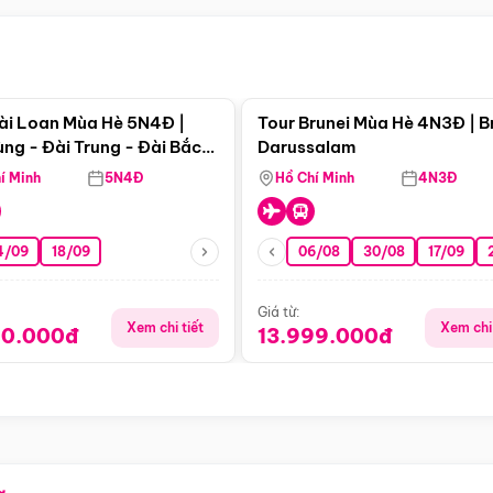
Điểm nổi bật
Điểm nổi
ài Loan Mùa Hè 5N4Đ |
Tour Brunei Mùa Hè 4N3Đ | B
ng - Đài Trung - Đài Bắc
Darussalam
j)
í Minh
5N4Đ
Hồ Chí Minh
4N3Đ
4/09
18/09
06/08
30/08
17/09
Giá từ:
Xem chi tiết
Xem chi 
90.000đ
13.999.000đ