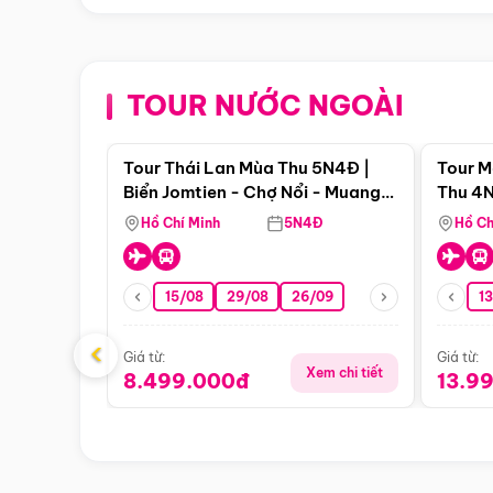
TOUR NƯỚC NGOÀI
Điểm nổi bật
Tour Thái Lan Mùa Thu 5N4Đ |
Tour M
Biển Jomtien - Chợ Nổi - Muang
Thu 4N
Boran - Suanthai
Malacc
Hồ Chí Minh
5N4Đ
Hồ Ch
Singa
15/08
29/08
26/09
1
‹
Giá từ:
Giá từ:
Xem chi tiết
8.499.000đ
13.9