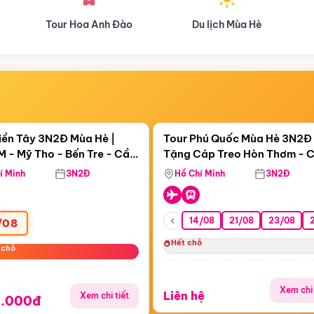
Du lịch Mùa Hè
Du lịch Mùa Thu
Điểm nổi bật
Điểm nổi
ngày 20:13:42
Còn
20:13:40
iền Tây 3N2Đ Mùa Hè |
Tour Phú Quốc Mùa Hè 3N2Đ 
 - Mỹ Tho - Bến Tre - Cần
Tặng Cáp Treo Hòn Thơm - 
Sóc Trăng - Bạc Liêu - Cà
Hôn - Công Viên Nước Aquat
í Minh
3N2Đ
Hồ Chí Minh
3N2Đ
14/08
21/08
23/08
/08
Hết chỗ
 chỗ
 chỗ
Xem chi 
Liên hệ
Xem chi tiết
9.000đ