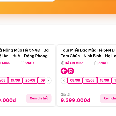
Điểm nổi bật
Điểm nổi
à Nẵng Mùa Hè 5N4Đ | Bà
Tour Miền Bắc Mùa Hè 5N4Đ 
ội An - Huế - Động Phong
Tam Chúc - Ninh Bình - Hạ L
í Minh
5N4Đ
Hồ Chí Minh
5N4Đ
/08
19/08
26/08
09/09
16/09
08/08
23/09
12/08
30/09
15/08
07/10
Giá từ:
Xem chi tiết
Xem chi 
9.000đ
9.399.000đ