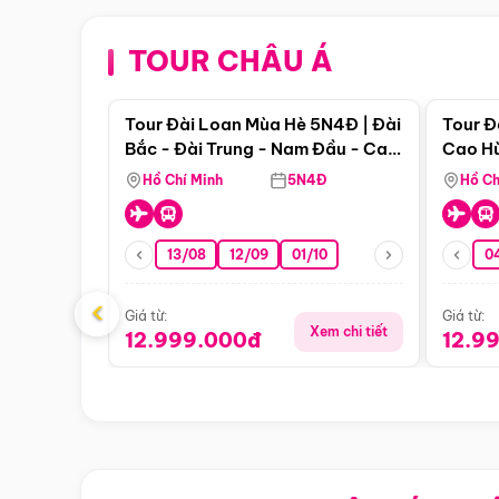
TOUR CHÂU Á
Điểm nổi bật
Tour Đài Loan Mùa Hè 5N4Đ | Đài
Tour Đ
Bắc - Đài Trung - Nam Đầu - Cao
Cao Hù
Hùng ( Bay Vn)
(Bay V
Hồ Chí Minh
5N4Đ
Hồ Ch
13/08
12/09
01/10
0
‹
Giá từ:
Giá từ:
Xem chi tiết
12.999.000đ
12.9