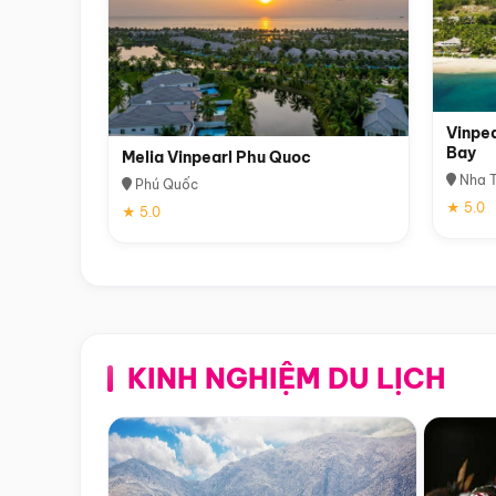
Vinpea
Bay
Melia Vinpearl Phu Quoc
Nha T
Phú Quốc
★ 5.0
★ 5.0
KINH NGHIỆM DU LỊCH