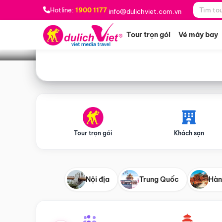
Bạn muốn đi đâu?
*
Hotline:
1900 1177
info@dulichviet.com.vn
Tour trọn gói
Vé máy bay
Tour trọn gói
Khách sạn
Nội địa
Trung Quốc
Hàn