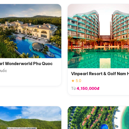
arl Wonderworld Phu Quoc
Quốc
Vinpearl Resort & Golf Nam 
★ 5.0
Từ
4,150,000đ