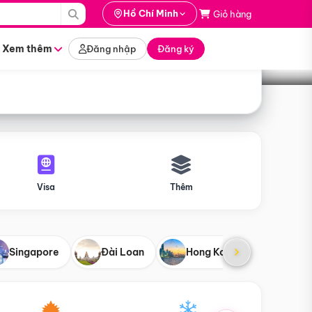
i hành
Hồ Chí Minh
Giỏ hàng
Tìm tour
tháng nào
Xem thêm
Đăng nhập
Đăng ký
Visa
Thêm
Singapore
Đài Loan
Hong Kong
Mỹ