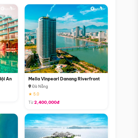
Hội An
Melia Vinpearl Danang Riverfront
Đà Nẵng
★ 5.0
Từ
2,400,000đ