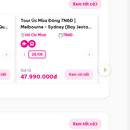
Xem tất cả
 bật
Điểm nổi bật
Tour Úc Mùa Đông 7N6Đ |
Tour Nam Ph
 Quan
Melbourne - Sydney (Bay Jestar
Cape Town -
Airways)
Bàn - Johan
Hồ Chí Minh
7N6Đ
Hồ Chí Minh
Safari - Lo
28/08
28/08
›
Giá từ:
Giá từ:
tiết
Xem chi tiết
47.990.000đ
88.900.0
Xem tất cả