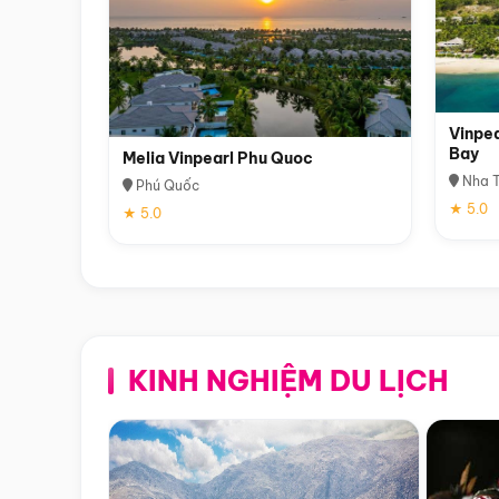
Vinpea
Bay
Melia Vinpearl Phu Quoc
Nha T
Phú Quốc
★ 5.0
★ 5.0
KINH NGHIỆM DU LỊCH