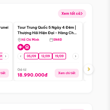
Xem tất cả
 bật
Điểm nổi bật
runei
Tour Trung Quốc 5 Ngày 4 Đêm |
Tour Trung 
Tour Hè
Thượng Hải Hiện Đại - Hàng Châu
Ân Thi - Trư
Nên Thơ - Ô Trấn Cổ Kính
Hồ Chí Minh
5N4Đ
Hồ Chí Minh
01/10
15/10
29/10
05/09
12/09
19/09
16/08
›
Giá từ:
Giá từ:
tiết
Xem chi tiết
18.990.000đ
16.990.0