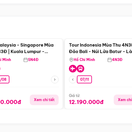
Điểm nổi bật
Điểm nổi
alaysia - Singapore Mùa
Tour Indonesia Mùa Thu 4N3
3Đ | Kuala Lumpur -
Đảo Bali - Núi Lửa Batur - L
a - Johor Baru -
Penglipuran
í Minh
5N4Đ
Hồ Chí Minh
4N3Đ
pore
3/08
07/11
Giá từ:
Xem chi tiết
Xem chi 
90.000đ
12.190.000đ