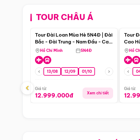
TOUR CHÂU Á
Điểm nổi bật
Tour Đài Loan Mùa Hè 5N4Đ | Đài
Tour Đ
Bắc - Đài Trung - Nam Đầu - Cao
Cao Hù
Hùng ( Bay Vn)
(Bay V
Hồ Chí Minh
5N4Đ
Hồ Ch
13/08
12/09
01/10
0
‹
Giá từ:
Giá từ:
Xem chi tiết
12.999.000đ
12.9