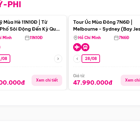
Ỹ-PHI
Điểm nổi bật
Điểm nổi
ỹ Mùa Hè 11N10Đ | Từ
Tour Úc Mùa Đông 7N6Đ |
Phố Sôi Động Đến Kỳ Quan
Melbourne - Sydney (Bay Je
Nhiên Mỹ
Airways)
í Minh
11N10Đ
Hồ Chí Minh
7N6Đ
4/08
28/08
Giá từ:
Xem chi tiết
Xem chi 
900.000đ
47.990.000đ