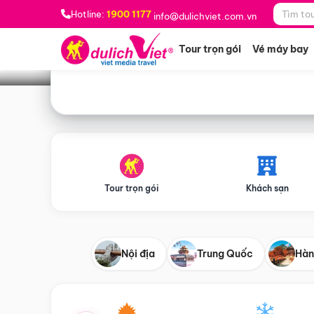
Bạn muốn đi đâu?
*
Hotline:
1900 1177
info@dulichviet.com.vn
Tour trọn gói
Vé máy bay
Tour trọn gói
Khách sạn
Nội địa
Trung Quốc
Hàn