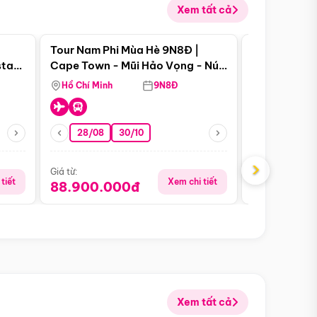
Xem tất cả
 bật
Điểm nổi bật
Tour Nam Phi Mùa Hè 9N8Đ |
Tour Mỹ Mùa
star
Cape Town - Mũi Hảo Vọng - Núi
Hoa Kỳ - Me
Bàn - Johannesburg - Pretoria -
Hồ Chí Minh
9N8Đ
Hồ Chí Minh
Safari - Lodge
28/08
30/10
29/08
›
Giá từ:
Giá từ:
tiết
Xem chi tiết
88.900.000đ
59.900.
Xem tất cả