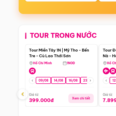
TOUR TRONG NƯỚC
Điểm nổi bật
Tour Miền Tây 1N | Mỹ Tho - Bến
Tour Đ
Tre - Cù Lao Thới Sơn
Nà - H
Nha
Hồ Chí Minh
1N0Đ
Hồ Ch
09/08
14/08
16/08
23/08
30/08
12
0
‹
Giá từ:
Giá từ:
Xem chi tiết
399.000đ
7.89