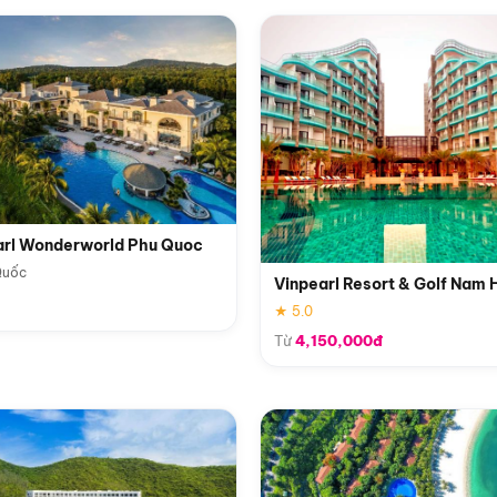
arl Wonderworld Phu Quoc
Quốc
Vinpearl Resort & Golf Nam 
★ 5.0
Từ
4,150,000đ