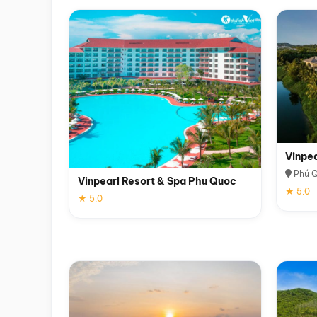
Vinpe
Phú 
Vinpearl Resort & Spa Phu Quoc
★ 5.0
★ 5.0