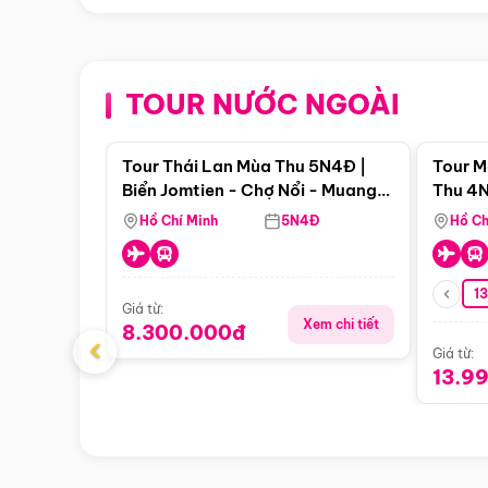
TOUR NƯỚC NGOÀI
Điểm nổi bật
Tour Thái Lan Mùa Thu 5N4Đ |
Tour M
Biển Jomtien - Chợ Nổi - Muang
Thu 4N
Boran - Suanthai (Bay Vietnam
Malacc
Hồ Chí Minh
5N4Đ
Hồ Ch
Airlines)
Singa
1
Giá từ:
Xem chi tiết
8.300.000đ
‹
Giá từ:
13.9