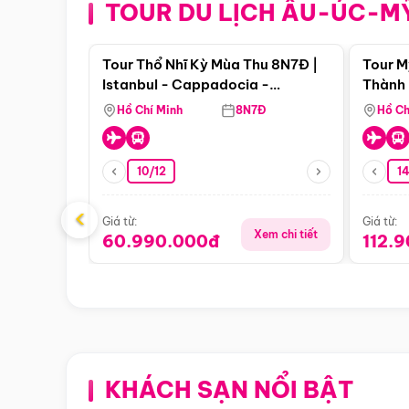
TOUR DU LỊCH ÂU-ÚC-M
Điểm nổi bật
Tour Thổ Nhĩ Kỳ Mùa Thu 8N7Đ |
Tour M
Istanbul - Cappadocia -
Thành 
Pamukkale
Thiên 
Hồ Chí Minh
8N7Đ
Hồ Ch
10/12
1
‹
Giá từ:
Giá từ:
Xem chi tiết
60.990.000đ
112.
KHÁCH SẠN NỔI BẬT