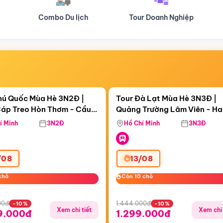
Tour Doanh Nghiệp
Du lịch Hành Hương
Điểm nổi bật
Điểm nổi
gày 13:24:11
Còn
05 ngày 13:24:11
hú Quốc Mùa Hè 3N2Đ |
Tour Đà Lạt Mùa Hè 3N3Đ |
áp Treo Hòn Thơm - Cầu
Quảng Trường Lâm Viên - H
áp Treo Hòn Thơm
Công Viên Nước Aquatopia
Hill - Puppy Farm
í Minh
3N2Đ
Hồ Chí Minh
3N3Đ
/08
13/08
chỗ
chỗ
Còn 10 chỗ
Còn 10 chỗ
00đ
1.444.000đ
-10%
-10%
Xem chi tiết
Xem chi 
9.000đ
1.299.000đ