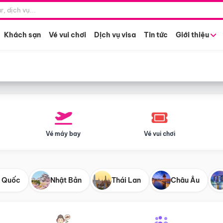
Điểm khởi hành
Tháng khở
Hồ Chí Minh
Bất kỳ 
Khách sạn
Vé vui chơi
Dịch vụ visa
Tin tức
Giới thiệu
Vé máy bay
Vé vui chơi
 Quốc
Nhật Bản
Thái Lan
Châu Âu