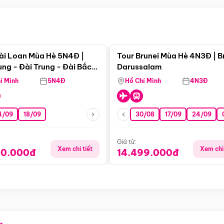
Điểm nổi bật
Điểm nổi
ài Loan Mùa Hè 5N4Đ |
Tour Brunei Mùa Hè 4N3Đ | B
ng - Đài Trung - Đài Bắc
Darussalam
j)
í Minh
5N4Đ
Hồ Chí Minh
4N3Đ
4/09
18/09
30/08
17/09
24/09
Giá từ:
Xem chi tiết
Xem chi 
90.000đ
14.499.000đ