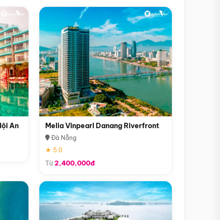
Hội An
Melia Vinpearl Danang Riverfront
Đà Nẵng
★ 5.0
Từ
2,400,000đ