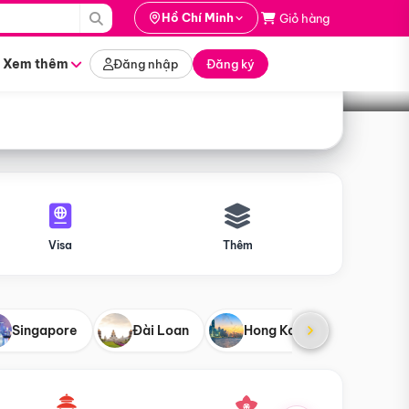
i hành
Hồ Chí Minh
Giỏ hàng
Tìm tour
tháng nào
Xem thêm
Đăng nhập
Đăng ký
Visa
Thêm
Singapore
Đài Loan
Hong Kong
Mỹ