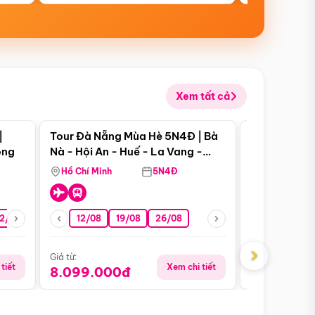
Xem tất cả
 bật
Điểm nổi bật
|
Tour Đà Nẵng Mùa Hè 5N4Đ | Bà
Tour Đà Nẵn
ong
Nà - Hội An - Huế - La Vang -
Nà - Hội An
Động Thiên Đường
Nha
Hồ Chí Minh
5N4Đ
Hồ Chí Minh
2/08
26/08
05/09
12/08
19/08
09/09
26/08
12/09
13/08
›
Giá từ:
Giá từ:
tiết
Xem chi tiết
8.099.000đ
6.899.00