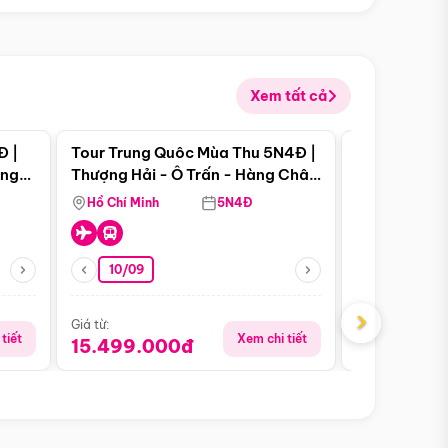
Xem tất cả
 bật
Điểm nổi bật
Đ |
Tour Trung Quôc Mùa Thu 5N4Đ |
Tour Trung
àng
Thượng Hải - Ô Trấn - Hàng Châu
| Thành Đô 
(Tour Không Shopping)
Viên Gấu Tr
Hồ Chí Minh
5N4Đ
Hồ Chí Minh
10/09
21/08
›
Giá từ:
Giá từ:
tiết
Xem chi tiết
15.499.000đ
16.999.0