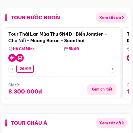
TOUR NƯỚC NGOÀI
Xem tất cả
Điểm nổi bật
Tour Thái Lan Mùa Thu 5N4Đ | Biển Jomtien -
To
Chợ Nổi - Muang Boran - Suanthai
Ku
Si
Hồ Chí Minh
5N4Đ
26/09
Giá từ:
Giá
Xem chi tiết
8.300.000đ
1
TOUR CHÂU Á
Xem tất cả
Điểm nổi bật