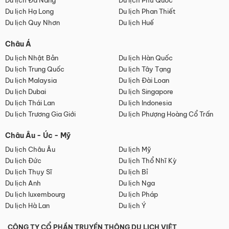
Du lịch Đà Nẵng
Du lịch Phú Quốc
Du lịch Hạ Long
Du lịch Phan Thiết
Du lịch Quy Nhơn
Du lịch Huế
Châu Á
Du lịch Nhật Bản
Du lịch Hàn Quốc
Du lịch Trung Quốc
Du lịch Tây Tạng
Du lịch Malaysia
Du lịch Đài Loan
Du lịch Dubai
Du lịch Singapore
Du lịch Thái Lan
Du lịch Indonesia
Du lịch Trương Gia Giới
Du lịch Phượng Hoàng Cổ Trấn
Châu Âu - Úc - Mỹ
Du lịch Châu Âu
Du lịch Mỹ
Du lịch Đức
Du lịch Thổ Nhĩ Kỳ
Du lịch Thụy Sĩ
Du lịch Bỉ
Du lịch Anh
Du lịch Nga
Du lịch luxembourg
Du lịch Pháp
Du lịch Hà Lan
Du lịch Ý
CÔNG TY CỔ PHẦN TRUYỀN THÔNG DU LỊCH VIỆT