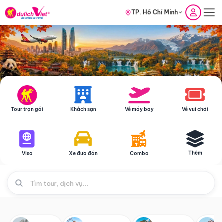
TP. Hồ Chí Minh
Tour trọn gói
Khách sạn
Vé máy bay
Vé vui chơi
Thêm
Visa
Xe đưa đón
Combo