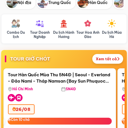
Nội địa
Trung Quốc
Hàn Quốc
N
Combo Du
Tour Doanh
Du lịch Hành
Tour Hoa Anh
Du lịch Mùa
D
lịch
Nghiệp
Hương
Đào
Hè
TOUR GIỜ CHÓT
Xem tất cả
Điểm nổi bật
Còn
19 ngày 00:22:42
Cò
Tour Hàn Quốc Mùa Thu 5N4Đ | Seoul - Everland
To
- Đảo Nami - Tháp Namsan (Bay Sun Phuquoc
Hò
Tặ
Airways)
Aq
Hồ Chí Minh
5N4Đ
26/08
‹
Còn 10 chỗ
Còn 10 chỗ
C
C