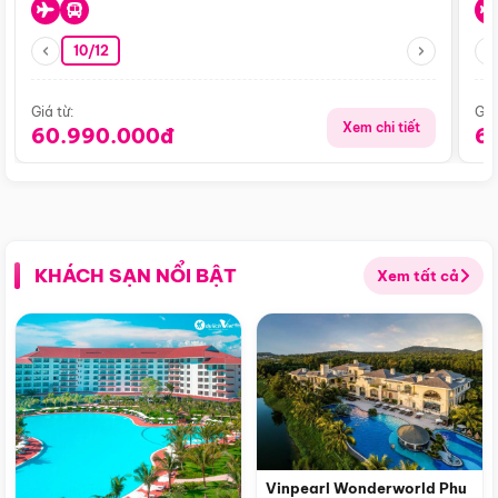
10/12
Giá từ:
Giá
Xem chi tiết
60.990.000đ
6
KHÁCH SẠN NỔI BẬT
Xem tất cả
Vinpearl Wonderworld Phu