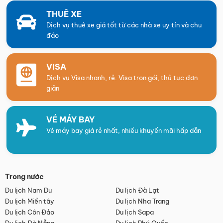
THUÊ XE
Dịch vụ thuê xe giá tốt từ các nhà xe uy tín và chu
đáo
VISA
Dịch vụ Visa nhanh, rẻ. Visa trọn gói, thủ tục đơn
giản
VÉ MÁY BAY
Vé máy bay giá rẻ nhất, nhiều khuyến mãi hấp dẫn
Trong nước
Du lịch Nam Du
Du lịch Đà Lạt
Du lịch Miền tây
Du lịch Nha Trang
Du lịch Côn Đảo
Du lịch Sapa