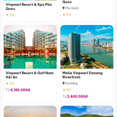
Quoc
Vinpearl Resort & Spa Phu
Phú Quốc
Quoc
★ 5.0
★ 5.0
Vinpearl Resort & Golf Nam
Melia Vinpearl Danang
Hội An
Riverfront
★ 5.0
Đà Nẵng
Từ
4,150,000đ
★ 5.0
Từ
2,400,000đ