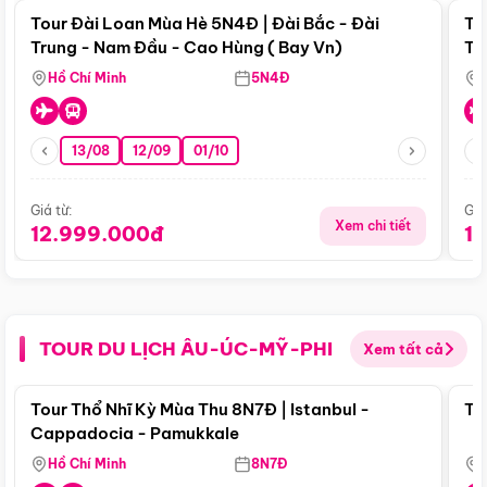
Tour Đài Loan Mùa Hè 5N4Đ | Đài Bắc - Đài
To
Trung - Nam Đầu - Cao Hùng ( Bay Vn)
Tr
Hồ Chí Minh
5N4Đ
13/08
12/09
01/10
Giá từ:
Giá
Xem chi tiết
12.999.000đ
1
TOUR DU LỊCH ÂU-ÚC-MỸ-PHI
Xem tất cả
Điểm nổi bật
Tour Thổ Nhĩ Kỳ Mùa Thu 8N7Đ | Istanbul -
To
Cappadocia - Pamukkale
Hồ Chí Minh
8N7Đ