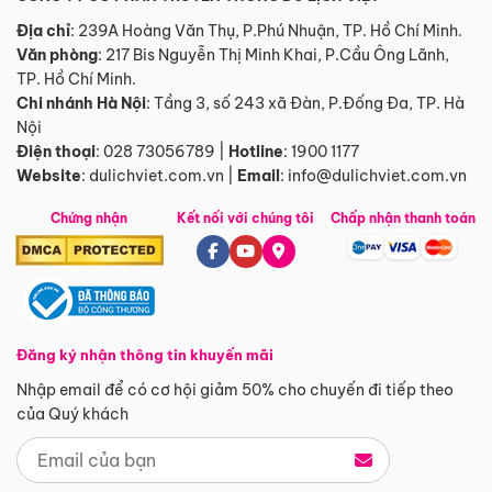
Địa chỉ
: 239A Hoàng Văn Thụ, P.Phú Nhuận, TP. Hồ Chí Minh.
Văn phòng
:
217 Bis Nguyễn Thị Minh Khai, P.Cầu Ông Lãnh,
TP. Hồ Chí Minh.
Chi nhánh Hà Nội
:
Tầng 3, số 243 xã Đàn, P.Đống Đa, TP. Hà
Nội
Điện thoại
:
028 73056789
|
Hotline
:
1900 1177
Website
:
dulichviet.com.vn
|
Email
:
info@dulichviet.com.vn
Chứng nhận
Kết nối với chúng tôi
Chấp nhận thanh toán
Đăng ký nhận thông tin khuyến mãi
Nhập email để có cơ hội giảm 50% cho chuyến đi tiếp theo
của Quý khách