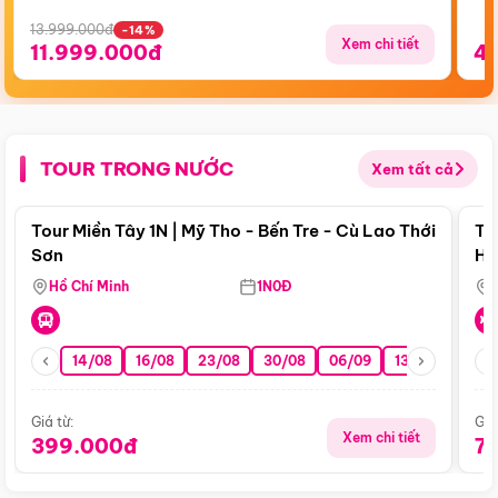
13.999.000đ
-14%
Xem chi tiết
11.999.000đ
4
TOUR TRONG NƯỚC
Xem tất cả
Điểm nổi bật
Tour Miền Tây 1N | Mỹ Tho - Bến Tre - Cù Lao Thới
To
Sơn
Hu
Hồ Chí Minh
1N0Đ
14/08
16/08
23/08
30/08
06/09
13/09
20/0
Giá từ:
Giá
Xem chi tiết
399.000đ
7