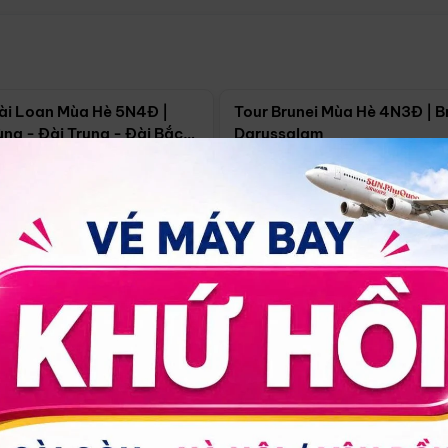
Điểm nổi bật
Điểm nổi
ài Loan Mùa Hè 5N4Đ |
Tour Brunei Mùa Hè 4N3Đ | B
ng - Đài Trung - Đài Bắc
Darussalam
j)
í Minh
5N4Đ
Hồ Chí Minh
4N3Đ
4/09
18/09
30/08
17/09
24/09
Giá từ:
Xem chi tiết
Xem chi 
90.000đ
14.499.000đ