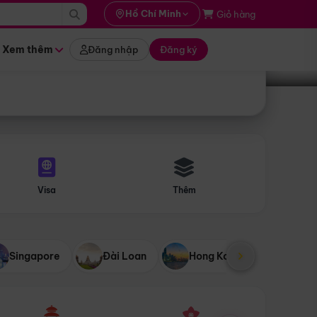
i hành
Hồ Chí Minh
Giỏ hàng
Tìm tour
tháng nào
Xem thêm
Đăng nhập
Đăng ký
Visa
Thêm
Singapore
Đài Loan
Hong Kong
Mỹ