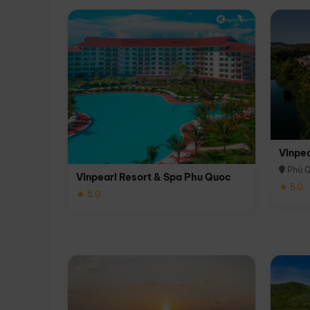
Vinpe
Phú 
Vinpearl Resort & Spa Phu Quoc
★ 5.0
★ 5.0