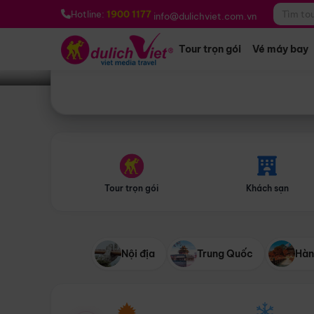
Bạn muốn đi đâu?
*
Hotline:
1900 1177
info@dulichviet.com.vn
Tour trọn gói
Vé máy bay
Tour trọn gói
Khách sạn
Nội địa
Trung Quốc
Hàn