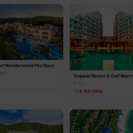
arl Wonderworld Phu Quoc
Quốc
Vinpearl Resort & Golf Nam 
★ 5.0
Từ
4,150,000đ