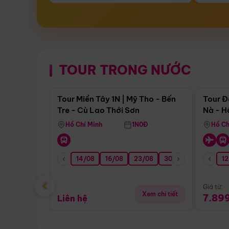
TOUR TRONG NƯỚC
Điểm nổi bật
Tour Miền Tây 1N | Mỹ Tho - Bến
Tour Đ
Tre - Cù Lao Thới Sơn
Nà - H
Nha
Hồ Chí Minh
1N0Đ
Hồ Ch
14/08
16/08
23/08
30/08
06/09
12
1
‹
Giá từ:
Xem chi tiết
7.89
Liên hệ