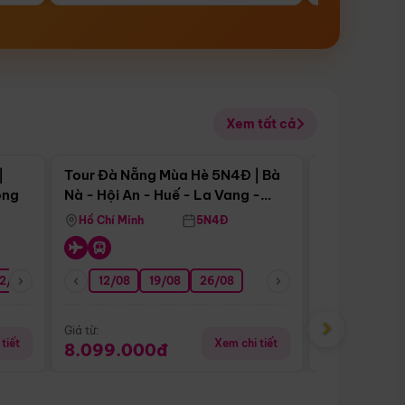
Xem tất cả
 bật
Điểm nổi bật
|
Tour Đà Nẵng Mùa Hè 5N4Đ | Bà
Tour Đà Nẵn
ong
Nà - Hội An - Huế - La Vang -
Nà - Hội An
Động Thiên Đường
Nha
Hồ Chí Minh
5N4Đ
Hồ Chí Minh
2/08
26/08
05/09
12/08
19/08
09/09
26/08
12/09
13/08
›
Giá từ:
Giá từ:
tiết
Xem chi tiết
8.099.000đ
6.899.00