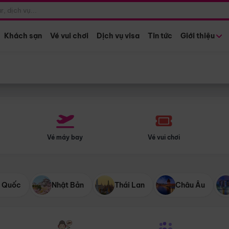
Điểm khởi hành
Tháng khở
Hồ Chí Minh
Bất kỳ 
Khách sạn
Vé vui chơi
Dịch vụ visa
Tin tức
Giới thiệu
Vé máy bay
Vé vui chơi
 Quốc
Nhật Bản
Thái Lan
Châu Âu