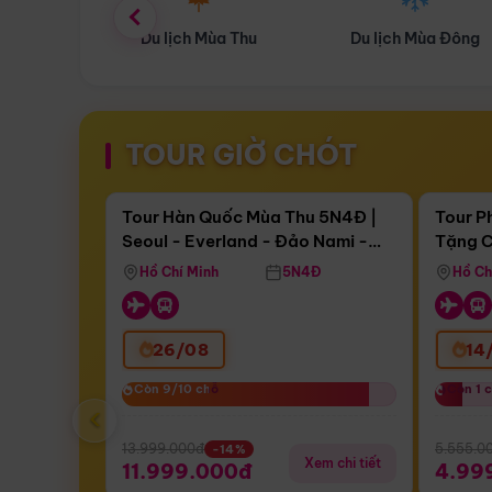
ùa Thu
Du lịch Mùa Đông
Combo Du lịch
TOUR GIỜ CHÓT
Điểm nổi bật
Còn
17 ngày 14:43:34
Còn
05 
Tour Hàn Quốc Mùa Thu 5N4Đ |
Tour P
Seoul - Everland - Đảo Nami -
Tặng C
Bay Sun Phuquoc Airways
Tặng C
Tháp Namsan (Bay Sun Phuquoc
Hôn - 
Hồ Chí Minh
5N4Đ
Hồ Ch
Airways)
26/08
14
Còn 9/10 chỗ
Còn 9/10 chỗ
Còn 1 
Còn 1 
‹
13.999.000đ
5.555.0
-14%
Xem chi tiết
11.999.000đ
4.99