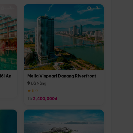
Hội An
Melia Vinpearl Danang Riverfront
Đà Nẵng
★ 5.0
Từ
2,400,000đ