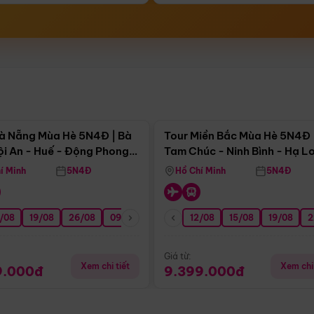
Điểm nổi bật
Điểm nổi
à Nẵng Mùa Hè 5N4Đ | Bà
Tour Miền Bắc Mùa Hè 5N4Đ 
ội An - Huế - Động Phong
Tam Chúc - Ninh Bình - Hạ L
í Minh
5N4Đ
Hồ Chí Minh
5N4Đ
/08
3/09
19/08
20/09
26/08
27/09
09/09
16/09
12/08
23/09
15/08
30/09
19/08
07/10
2
Giá từ:
Xem chi tiết
Xem chi 
9.000đ
9.399.000đ