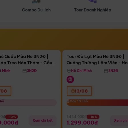
Tour Doanh Nghiệp
Du lịch Hành Hương
Điểm nổi bật
Điểm nổi
ngày 14:43:34
Còn
04 ngày 14:43:34
hú Quốc Mùa Hè 3N2Đ |
Tour Đà Lạt Mùa Hè 3N3Đ |
áp Treo Hòn Thơm - Cầu
Quảng Trường Lâm Viên - H
áp Treo Hòn Thơm
Công Viên Nước Aquatopia
Hill - Puppy Farm
í Minh
3N2Đ
Hồ Chí Minh
3N3Đ
/08
13/08
chỗ
chỗ
Còn 10 chỗ
Còn 10 chỗ
00đ
1.444.000đ
-10%
-10%
Xem chi tiết
Xem chi 
9.000đ
1.299.000đ