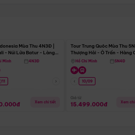
Điểm nổi bật
Điểm nổi
ndonesia Mùa Thu 4N3Đ |
Tour Trung Quôc Mùa Thu 5N
li - Núi Lửa Batur - Làng
Thượng Hải - Ô Trấn - Hàng
puran
(Tour Không Shopping)
í Minh
4N3Đ
Hồ Chí Minh
5N4Đ
/11
10/09
Giá từ:
Xem chi tiết
Xem chi 
90.000đ
15.499.000đ