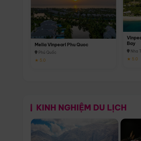
Vinpea
Bay
Melia Vinpearl Phu Quoc
Nha T
Phú Quốc
★ 5.0
★ 5.0
KINH NGHIỆM DU LỊCH