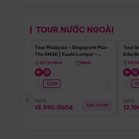
TOUR NƯỚC NGOÀI
Điểm nổi bật
Tour Malaysia - Singapore Mùa
Tour I
Thu 4N3Đ | Kuala Lumpur -
Đảo Ba
Malacca - Johor Baru -
Pengli
Hồ Chí Minh
5N4Đ
Hồ Ch
Singapore
13/08
07
‹
Giá từ:
Giá từ:
Xem chi tiết
13.990.000đ
12.1