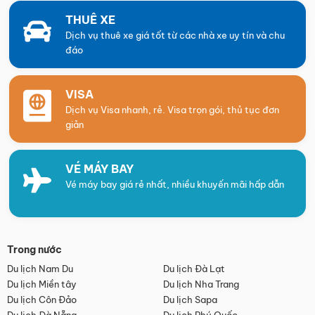
THUÊ XE
Dịch vụ thuê xe giá tốt từ các nhà xe uy tín và chu
đáo
VISA
Dịch vụ Visa nhanh, rẻ. Visa trọn gói, thủ tục đơn
giản
VÉ MÁY BAY
Vé máy bay giá rẻ nhất, nhiều khuyến mãi hấp dẫn
Trong nước
Du lịch Nam Du
Du lịch Đà Lạt
Du lịch Miền tây
Du lịch Nha Trang
Du lịch Côn Đảo
Du lịch Sapa