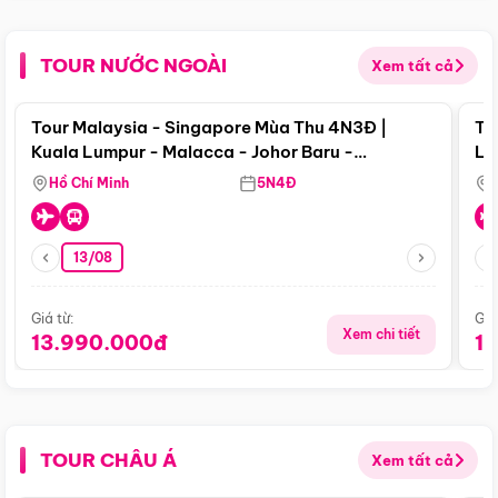
TOUR NƯỚC NGOÀI
Xem tất cả
Điểm nổi bật
Tour Malaysia - Singapore Mùa Thu 4N3Đ |
To
Kuala Lumpur - Malacca - Johor Baru -
Lử
Singapore
Hồ Chí Minh
5N4Đ
13/08
Giá từ:
Giá
Xem chi tiết
13.990.000đ
1
TOUR CHÂU Á
Xem tất cả
Điểm nổi bật