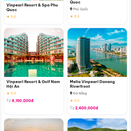
Quoc
Vinpearl Resort & Spa Phu
Phú Quốc
Quoc
★ 5.0
★ 5.0
Vinpearl Resort & Golf Nam
Melia Vinpearl Danang
Hội An
Riverfront
★ 5.0
Đà Nẵng
Từ
4,150,000đ
★ 5.0
Từ
2,400,000đ