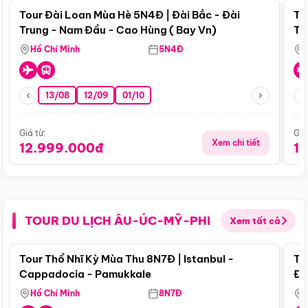
Tour Đài Loan Mùa Hè 5N4Đ | Đài Bắc - Đài
To
Trung - Nam Đầu - Cao Hùng ( Bay Vn)
Tr
Hồ Chí Minh
5N4Đ
13/08
12/09
01/10
Giá từ:
Giá
Xem chi tiết
12.999.000đ
1
TOUR DU LỊCH ÂU-ÚC-MỸ-PHI
Xem tất cả
Điểm nổi bật
Tour Thổ Nhĩ Kỳ Mùa Thu 8N7Đ | Istanbul -
To
Cappadocia - Pamukkale
Đế
Hồ Chí Minh
8N7Đ