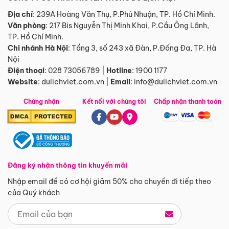
Địa chỉ
: 239A Hoàng Văn Thụ, P.Phú Nhuận, TP. Hồ Chí Minh.
Văn phòng
:
217 Bis Nguyễn Thị Minh Khai, P.Cầu Ông Lãnh,
TP. Hồ Chí Minh.
Chi nhánh Hà Nội
:
Tầng 3, số 243 xã Đàn, P.Đống Đa, TP. Hà
Nội
Điện thoại
:
028 73056789
|
Hotline
:
1900 1177
Website
:
dulichviet.com.vn
|
Email
:
info@dulichviet.com.vn
Chứng nhận
Kết nối với chúng tôi
Chấp nhận thanh toán
Đăng ký nhận thông tin khuyến mãi
Nhập email để có cơ hội giảm 50% cho chuyến đi tiếp theo
của Quý khách