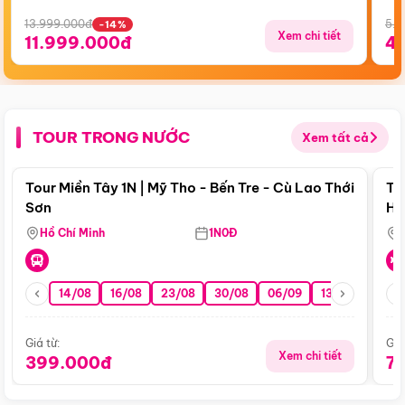
13.999.000đ
5.5
-14%
Xem chi tiết
11.999.000đ
4
TOUR TRONG NƯỚC
Xem tất cả
Điểm nổi bật
Tour Miền Tây 1N | Mỹ Tho - Bến Tre - Cù Lao Thới
To
Sơn
Hu
Hồ Chí Minh
1N0Đ
14/08
16/08
23/08
30/08
06/09
13/09
20/0
Giá từ:
Giá
Xem chi tiết
399.000đ
7