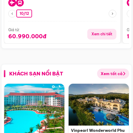
10/12
Giá từ:
Giá
Xem chi tiết
60.990.000đ
1
KHÁCH SẠN NỔI BẬT
Xem tất cả
Vinpearl Wonderworld Phu