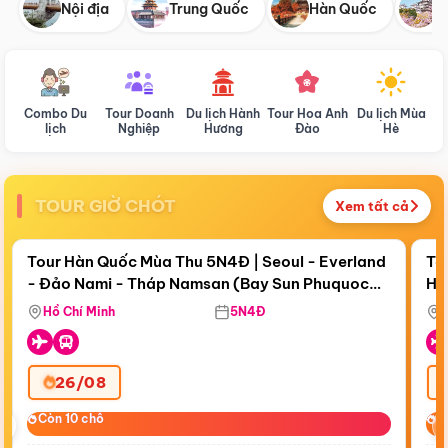
Nội địa
Trung Quốc
Hàn Quốc
N
Combo Du
Tour Doanh
Du lịch Hành
Tour Hoa Anh
Du lịch Mùa
D
lịch
Nghiệp
Hương
Đào
Hè
TOUR GIỜ CHÓT
Xem tất cả
Điểm nổi bật
Còn
17 ngày 22:04:37
Cò
Tour Hàn Quốc Mùa Thu 5N4Đ | Seoul - Everland
To
- Đảo Nami - Tháp Namsan (Bay Sun Phuquoc
Hò
Bay Sun Phuquoc Airways
Tặ
Airways)
Aq
Hồ Chí Minh
5N4Đ
26/08
‹
Còn 10 chỗ
Còn 10 chỗ
C
C