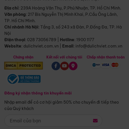
Địa chỉ
: 239A Hoàng Văn Thụ, P.Phú Nhuận, TP. Hồ Chí Minh.
Văn phòng
:
217 Bis Nguyễn Thị Minh Khai, P.Cầu Ông Lãnh,
TP. Hồ Chí Minh.
Chi nhánh Hà Nội
:
Tầng 3, số 243 xã Đàn, P.Đống Đa, TP. Hà
Nội
Điện thoại
:
028 73056789
|
Hotline
:
1900 1177
Website
:
dulichviet.com.vn
|
Email
:
info@dulichviet.com.vn
Chứng nhận
Kết nối với chúng tôi
Chấp nhận thanh toán
Đăng ký nhận thông tin khuyến mãi
Nhập email để có cơ hội giảm 50% cho chuyến đi tiếp theo
của Quý khách