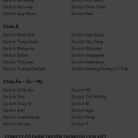
Du lịch Đà Nẵng
Du lịch Phú Quốc
Du lịch Hạ Long
Du lịch Phan Thiết
Du lịch Quy Nhơn
Du lịch Huế
Châu Á
Du lịch Nhật Bản
Du lịch Hàn Quốc
Du lịch Trung Quốc
Du lịch Tây Tạng
Du lịch Malaysia
Du lịch Đài Loan
Du lịch Dubai
Du lịch Singapore
Du lịch Thái Lan
Du lịch Indonesia
Du lịch Trương Gia Giới
Du lịch Phượng Hoàng Cổ Trấn
Châu Âu - Úc - Mỹ
Du lịch Châu Âu
Du lịch Mỹ
Du lịch Đức
Du lịch Thổ Nhĩ Kỳ
Du lịch Thụy Sĩ
Du lịch Bỉ
Du lịch Anh
Du lịch Nga
Du lịch luxembourg
Du lịch Pháp
Du lịch Hà Lan
Du lịch Ý
CÔNG TY CỔ PHẦN TRUYỀN THÔNG DU LỊCH VIỆT