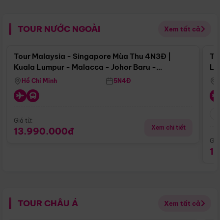
TOUR NƯỚC NGOÀI
Xem tất cả
Điểm nổi bật
Tour Malaysia - Singapore Mùa Thu 4N3Đ |
To
Kuala Lumpur - Malacca - Johor Baru -
Lử
Singapore
Hồ Chí Minh
5N4Đ
Giá từ:
Xem chi tiết
13.990.000đ
Giá
1
TOUR CHÂU Á
Xem tất cả
Điểm nổi bật