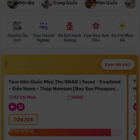
Nội địa
Trung Quốc
Hàn Quốc
N
Combo Du
Tour Doanh
Du lịch Hành
Tour Hoa Anh
Du lịch Mùa
D
lịch
Nghiệp
Hương
Đào
Hè
TOUR GIỜ CHÓT
Xem tất cả
Điểm nổi bật
Còn
16 ngày 21:00:32
Cò
Tour Hàn Quốc Mùa Thu 5N4Đ | Seoul - Everland
To
- Đảo Nami - Tháp Namsan (Bay Sun Phuquoc
Hò
Bay Sun Phuquoc Airways
Tặ
Airways)
Aq
Hồ Chí Minh
5N4Đ
26/08
‹
Còn 9/10 chỗ
Còn 9/10 chỗ
C
C