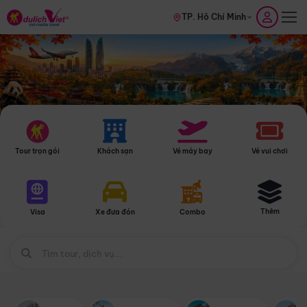
TP. Hồ Chí Minh
Tour trọn gói
Khách sạn
Vé máy bay
Vé vui chơi
Thêm
Visa
Xe đưa đón
Combo