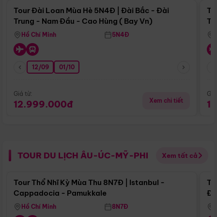
Tour Đài Loan Mùa Hè 5N4Đ | Đài Bắc - Đài
To
Trung - Nam Đầu - Cao Hùng ( Bay Vn)
Tr
Hồ Chí Minh
5N4Đ
12/09
01/10
Giá từ:
Giá
Xem chi tiết
12.999.000đ
1
TOUR DU LỊCH ÂU-ÚC-MỸ-PHI
Xem tất cả
Điểm nổi bật
Tour Thổ Nhĩ Kỳ Mùa Thu 8N7Đ | Istanbul -
To
Cappadocia - Pamukkale
Đế
Hồ Chí Minh
8N7Đ