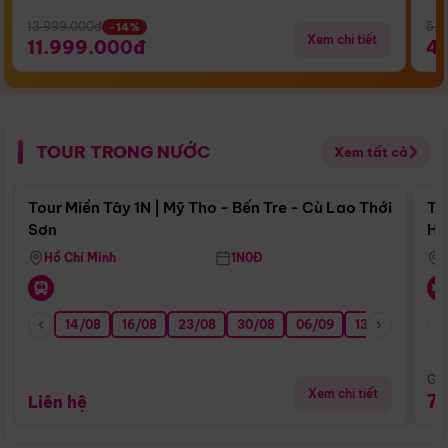
13.999.000đ
5.5
-14%
Xem chi tiết
11.999.000đ
4
TOUR TRONG NƯỚC
Xem tất cả
Điểm nổi bật
Tour Miền Tây 1N | Mỹ Tho - Bến Tre - Cù Lao Thới
To
Sơn
Hu
Hồ Chí Minh
1N0Đ
14/08
16/08
23/08
30/08
06/09
13/09
20/0
Giá
Xem chi tiết
7
Liên hệ