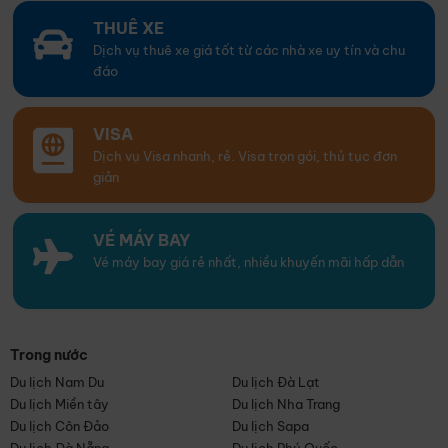
THUÊ XE
Dịch vụ thuê xe giá tốt từ các nhà xe uy tín và chu
đáo
VISA
Dịch vụ Visa nhanh, rẻ. Visa trọn gói, thủ tục đơn
giản
VÉ MÁY BAY
Vé máy bay giá rẻ nhất, nhiều khuyến mãi hấp dẫn
Trong nước
Du lịch Nam Du
Du lịch Đà Lạt
Du lịch Miền tây
Du lịch Nha Trang
Du lịch Côn Đảo
Du lịch Sapa