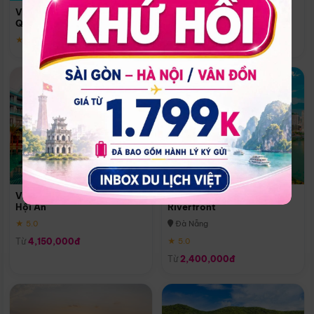
Quoc
Vinpearl Resort & Spa Phu
Phú Quốc
Quoc
★ 5.0
★ 5.0
Vinpearl Resort & Golf Nam
Melia Vinpearl Danang
Hội An
Riverfront
★ 5.0
Đà Nẵng
Từ
4,150,000đ
★ 5.0
Từ
2,400,000đ