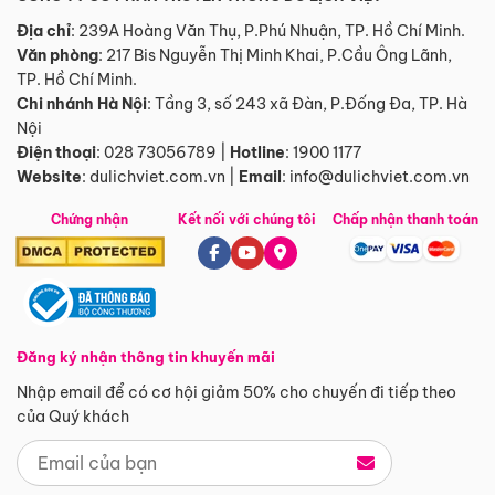
Địa chỉ
: 239A Hoàng Văn Thụ, P.Phú Nhuận, TP. Hồ Chí Minh.
Văn phòng
:
217 Bis Nguyễn Thị Minh Khai, P.Cầu Ông Lãnh,
TP. Hồ Chí Minh.
Chi nhánh Hà Nội
:
Tầng 3, số 243 xã Đàn, P.Đống Đa, TP. Hà
Nội
Điện thoại
:
028 73056789
|
Hotline
:
1900 1177
Website
:
dulichviet.com.vn
|
Email
:
info@dulichviet.com.vn
Chứng nhận
Kết nối với chúng tôi
Chấp nhận thanh toán
Đăng ký nhận thông tin khuyến mãi
Nhập email để có cơ hội giảm 50% cho chuyến đi tiếp theo
của Quý khách