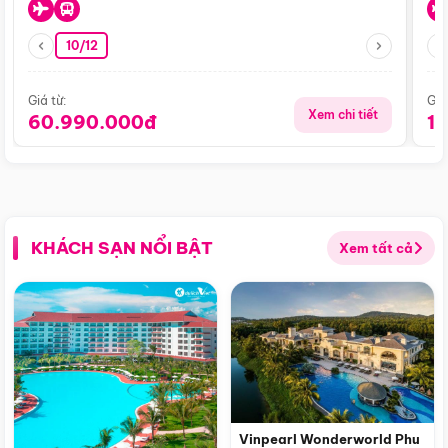
10/12
Giá từ:
Giá
Xem chi tiết
60.990.000đ
1
KHÁCH SẠN NỔI BẬT
Xem tất cả
Vinpearl Wonderworld Phu