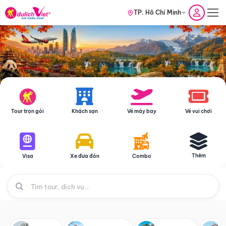
TP. Hồ Chí Minh
Tour trọn gói
Khách sạn
Vé máy bay
Vé vui chơi
Thêm
Visa
Xe đưa đón
Combo