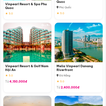
Quoc
Vinpearl Resort & Spa Phu
Phú Quốc
Quoc
★ 5.0
★ 5.0
Vinpearl Resort & Golf Nam
Melia Vinpearl Danang
Hội An
Riverfront
★ 5.0
Đà Nẵng
Từ
4,150,000đ
★ 5.0
Từ
2,400,000đ