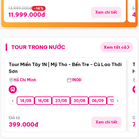
13.999.000đ
5.5
-14%
Xem chi tiết
11.999.000đ
4
TOUR TRONG NƯỚC
Xem tất cả
Điểm nổi bật
Tour Miền Tây 1N | Mỹ Tho - Bến Tre - Cù Lao Thới
To
Sơn
Hu
Hồ Chí Minh
1N0Đ
14/08
16/08
23/08
30/08
06/09
13/09
20/0
Giá từ:
Giá
Xem chi tiết
399.000đ
7