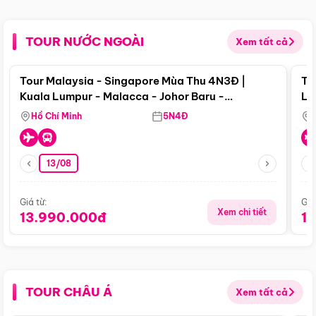
TOUR NƯỚC NGOÀI
Xem tất cả
Điểm nổi bật
Tour Malaysia - Singapore Mùa Thu 4N3Đ |
To
Kuala Lumpur - Malacca - Johor Baru -
Lử
Singapore
Hồ Chí Minh
5N4Đ
13/08
Giá từ:
Giá
Xem chi tiết
13.990.000đ
1
TOUR CHÂU Á
Xem tất cả
Điểm nổi bật