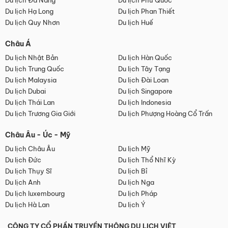
Du lịch Đà Nẵng
Du lịch Phú Quốc
Du lịch Hạ Long
Du lịch Phan Thiết
Du lịch Quy Nhơn
Du lịch Huế
Châu Á
Du lịch Nhật Bản
Du lịch Hàn Quốc
Du lịch Trung Quốc
Du lịch Tây Tạng
Du lịch Malaysia
Du lịch Đài Loan
Du lịch Dubai
Du lịch Singapore
Du lịch Thái Lan
Du lịch Indonesia
Du lịch Trương Gia Giới
Du lịch Phượng Hoàng Cổ Trấn
Châu Âu - Úc - Mỹ
Du lịch Châu Âu
Du lịch Mỹ
Du lịch Đức
Du lịch Thổ Nhĩ Kỳ
Du lịch Thụy Sĩ
Du lịch Bỉ
Du lịch Anh
Du lịch Nga
Du lịch luxembourg
Du lịch Pháp
Du lịch Hà Lan
Du lịch Ý
CÔNG TY CỔ PHẦN TRUYỀN THÔNG DU LỊCH VIỆT