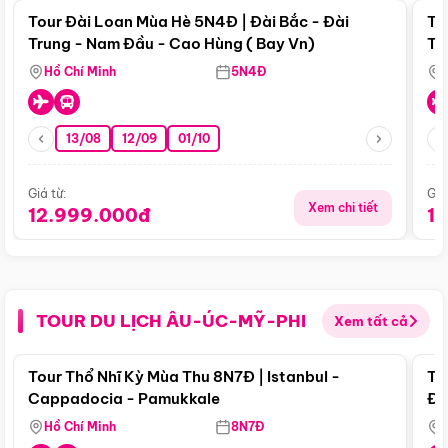
Tour Đài Loan Mùa Hè 5N4Đ | Đài Bắc - Đài
To
Trung - Nam Đầu - Cao Hùng ( Bay Vn)
Tr
Hồ Chí Minh
5N4Đ
13/08
12/09
01/10
Giá từ:
Giá
Xem chi tiết
12.999.000đ
1
TOUR DU LỊCH ÂU-ÚC-MỸ-PHI
Xem tất cả
Điểm nổi bật
Tour Thổ Nhĩ Kỳ Mùa Thu 8N7Đ | Istanbul -
To
Cappadocia - Pamukkale
Đế
Hồ Chí Minh
8N7Đ