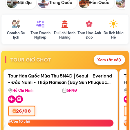
Nội địa
Trung Quốc
Hàn Quốc
N
Combo Du
Tour Doanh
Du lịch Hành
Tour Hoa Anh
Du lịch Mùa
D
lịch
Nghiệp
Hương
Đào
Hè
TOUR GIỜ CHÓT
Xem tất cả
Điểm nổi bật
Còn
18 ngày 06:18:40
Cò
Tour Hàn Quốc Mùa Thu 5N4Đ | Seoul - Everland
To
- Đảo Nami - Tháp Namsan (Bay Sun Phuquoc
Hò
Bay Sun Phuquoc Airways
Tặ
Airways)
Aq
Hồ Chí Minh
5N4Đ
26/08
‹
Còn 10 chỗ
Còn 10 chỗ
C
C