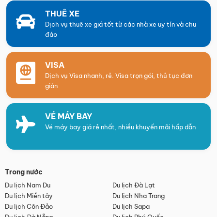
THUÊ XE
Dịch vụ thuê xe giá tốt từ các nhà xe uy tín và chu
đáo
VISA
Dịch vụ Visa nhanh, rẻ. Visa trọn gói, thủ tục đơn
giản
VÉ MÁY BAY
Vé máy bay giá rẻ nhất, nhiều khuyến mãi hấp dẫn
Trong nước
Du lịch Nam Du
Du lịch Đà Lạt
Du lịch Miền tây
Du lịch Nha Trang
Du lịch Côn Đảo
Du lịch Sapa