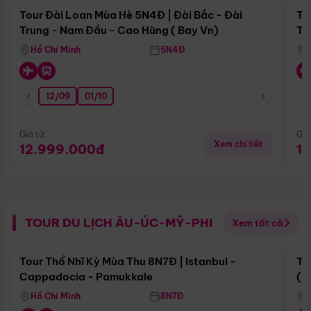
Tour Đài Loan Mùa Hè 5N4Đ | Đài Bắc - Đài
To
Trung - Nam Đầu - Cao Hùng ( Bay Vn)
Tr
Hồ Chí Minh
5N4Đ
12/09
01/10
Giá từ:
Giá
Xem chi tiết
12.999.000đ
1
TOUR DU LỊCH ÂU-ÚC-MỸ-PHI
Xem tất cả
Điểm nổi bật
Tour Thổ Nhĩ Kỳ Mùa Thu 8N7Đ | Istanbul -
To
Cappadocia - Pamukkale
(B
Hồ Chí Minh
8N7Đ