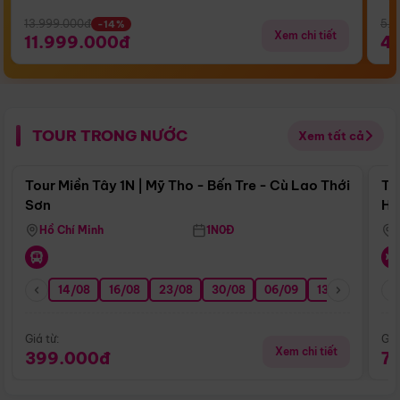
13.999.000đ
5.5
-14%
Xem chi tiết
11.999.000đ
4
TOUR TRONG NƯỚC
Xem tất cả
Điểm nổi bật
Tour Miền Tây 1N | Mỹ Tho - Bến Tre - Cù Lao Thới
To
Sơn
Hu
Hồ Chí Minh
1N0Đ
14/08
16/08
23/08
30/08
06/09
13/09
20/0
Giá từ:
Giá
Xem chi tiết
399.000đ
7