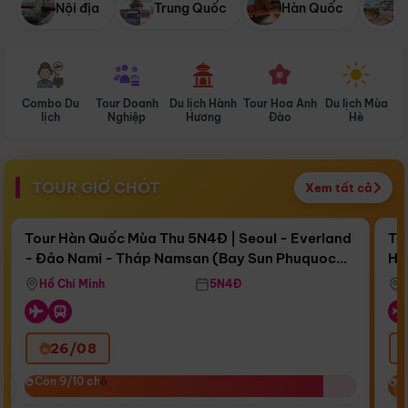
Nội địa
Trung Quốc
Hàn Quốc
N
Combo Du
Tour Doanh
Du lịch Hành
Tour Hoa Anh
Du lịch Mùa
D
lịch
Nghiệp
Hương
Đào
Hè
TOUR GIỜ CHÓT
Xem tất cả
Điểm nổi bật
Còn
15 ngày 11:30:33
Cò
Tour Hàn Quốc Mùa Thu 5N4Đ | Seoul - Everland
To
- Đảo Nami - Tháp Namsan (Bay Sun Phuquoc
Hò
Bay Sun Phuquoc Airways
Tặ
Airways)
Aq
Hồ Chí Minh
5N4Đ
26/08
‹
Còn 9/10 chỗ
Còn 9/10 chỗ
C
C