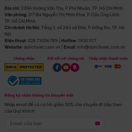
Địa chỉ
: 239A Hoàng Văn Thụ, P.Phú Nhuận, TP. Hồ Chí Minh.
Văn phòng
:
217 Bis Nguyễn Thị Minh Khai, P.Cầu Ông Lãnh,
TP. Hồ Chí Minh.
Chi nhánh Hà Nội
:
Tầng 3, số 243 xã Đàn, P.Đống Đa, TP. Hà
Nội
Điện thoại
:
028 73056789
|
Hotline
:
1900 1177
Website
:
dulichviet.com.vn
|
Email
:
info@dulichviet.com.vn
Chứng nhận
Kết nối với chúng tôi
Chấp nhận thanh toán
Đăng ký nhận thông tin khuyến mãi
Nhập email để có cơ hội giảm 50% cho chuyến đi tiếp theo
của Quý khách