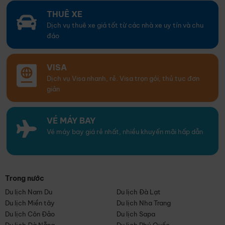
THUÊ XE
Dịch vụ thuê xe giá tốt từ các nhà xe uy tín và chu
đáo
VISA
Dịch vụ Visa nhanh, rẻ. Visa trọn gói, thủ tục đơn
giản
VÉ MÁY BAY
Vé máy bay giá rẻ nhất, nhiều khuyến mãi hấp dẫn
Trong nước
Du lịch Nam Du
Du lịch Đà Lạt
Du lịch Miền tây
Du lịch Nha Trang
Du lịch Côn Đảo
Du lịch Sapa