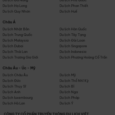
Du lịch Đà Nẵng
Du lịch Phú Quốc
Du lịch Hạ Long
Du lịch Phan Thiết
Du lịch Quy Nhơn
Du lịch Huế
Châu Á
Du lịch Nhật Bản
Du lịch Hàn Quốc
Du lịch Trung Quốc
Du lịch Tây Tạng
Du lịch Malaysia
Du lịch Đài Loan
Du lịch Dubai
Du lịch Singapore
Du lịch Thái Lan
Du lịch Indonesia
Du lịch Trương Gia Giới
Du lịch Phượng Hoàng Cổ Trấn
Châu Âu - Úc - Mỹ
Du lịch Châu Âu
Du lịch Mỹ
Du lịch Đức
Du lịch Thổ Nhĩ Kỳ
Du lịch Thụy Sĩ
Du lịch Bỉ
Du lịch Anh
Du lịch Nga
Du lịch luxembourg
Du lịch Pháp
Du lịch Hà Lan
Du lịch Ý
CÔNG TY CỔ PHẦN TRUYỀN THÔNG DU LỊCH VIỆT