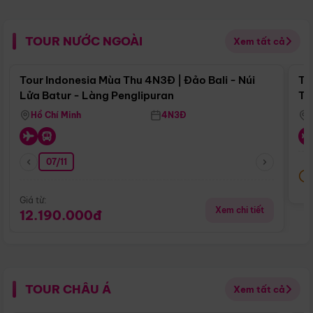
TOUR NƯỚC NGOÀI
Xem tất cả
Điểm nổi bật
Tour Indonesia Mùa Thu 4N3Đ | Đảo Bali - Núi
To
Lửa Batur - Làng Penglipuran
Tr
Hồ Chí Minh
4N3Đ
07/11
Giá từ:
Xem chi tiết
12.190.000đ
TOUR CHÂU Á
Xem tất cả
Điểm nổi bật