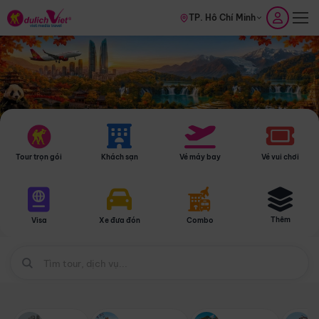
TP. Hồ Chí Minh
Tour trọn gói
Khách sạn
Vé máy bay
Vé vui chơi
Thêm
Visa
Xe đưa đón
Combo