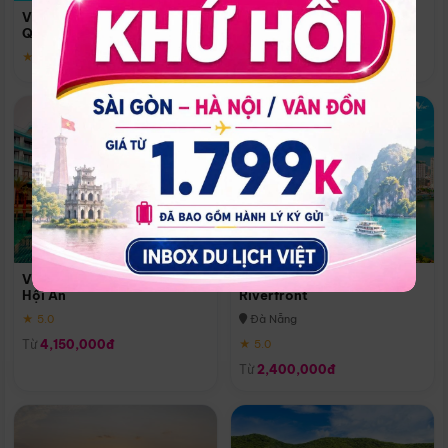
Quoc
Vinpearl Resort & Spa Phu
Phú Quốc
Quoc
★ 5.0
★ 5.0
Vinpearl Resort & Golf Nam
Melia Vinpearl Danang
Hội An
Riverfront
★ 5.0
Đà Nẵng
Từ
4,150,000đ
★ 5.0
Từ
2,400,000đ