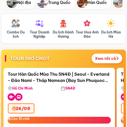
Nội địa
Trung Quốc
Hàn Quốc
N
Combo Du
Tour Doanh
Du lịch Hành
Tour Hoa Anh
Du lịch Mùa
D
lịch
Nghiệp
Hương
Đào
Hè
TOUR GIỜ CHÓT
Xem tất cả
Điểm nổi bật
Còn
18 ngày 11:40:28
Cò
Tour Hàn Quốc Mùa Thu 5N4Đ | Seoul - Everland
To
- Đảo Nami - Tháp Namsan (Bay Sun Phuquoc
Hò
Bay Sun Phuquoc Airways
Tặ
Airways)
Aq
Hồ Chí Minh
5N4Đ
26/08
‹
Còn 10 chỗ
Còn 10 chỗ
C
C