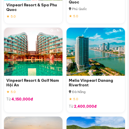
Quoc
Vinpearl Resort & Spa Phu
Phú Quốc
Quoc
★ 5.0
★ 5.0
Vinpearl Resort & Golf Nam
Melia Vinpearl Danang
Hội An
Riverfront
★ 5.0
Đà Nẵng
Từ
4,150,000đ
★ 5.0
Từ
2,400,000đ