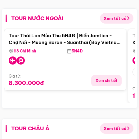
TOUR NƯỚC NGOÀI
Xem tất cả
Điểm nổi bật
Tour Thái Lan Mùa Thu 5N4Đ | Biển Jomtien -
To
Chợ Nổi - Muang Boran - Suanthai (Bay Vietnam
Ku
Airlines)
Si
Hồ Chí Minh
5N4Đ
Giá từ:
Xem chi tiết
8.300.000đ
Giá
1
TOUR CHÂU Á
Xem tất cả
Điểm nổi bật