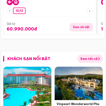
10/12
Giá từ:
Giá
Xem chi tiết
60.990.000đ
1
KHÁCH SẠN NỔI BẬT
Xem tất cả
Vinpearl Wonderworld Phu