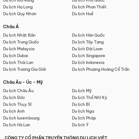
Du lịch Đà Nẵng
Du lịch Phú Quốc
Du lịch Hạ Long
Du lịch Phan Thiết
Du lịch Quy Nhơn
Du lịch Huế
Châu Á
Du lịch Nhật Bản
Du lịch Hàn Quốc
Du lịch Trung Quốc
Du lịch Tây Tạng
Du lịch Malaysia
Du lịch Đài Loan
Du lịch Dubai
Du lịch Singapore
Du lịch Thái Lan
Du lịch Indonesia
Du lịch Trương Gia Giới
Du lịch Phượng Hoàng Cổ Trấn
Châu Âu - Úc - Mỹ
Du lịch Châu Âu
Du lịch Mỹ
Du lịch Đức
Du lịch Thổ Nhĩ Kỳ
Du lịch Thụy Sĩ
Du lịch Bỉ
Du lịch Anh
Du lịch Nga
Du lịch luxembourg
Du lịch Pháp
Du lịch Hà Lan
Du lịch Ý
CÔNG TY CỔ PHẦN TRUYỀN THÔNG DU LỊCH VIỆT