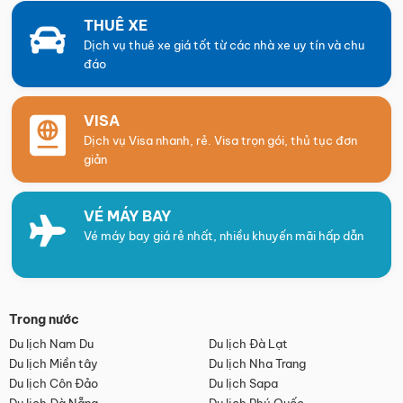
THUÊ XE
Dịch vụ thuê xe giá tốt từ các nhà xe uy tín và chu
đáo
VISA
Dịch vụ Visa nhanh, rẻ. Visa trọn gói, thủ tục đơn
giản
VÉ MÁY BAY
Vé máy bay giá rẻ nhất, nhiều khuyến mãi hấp dẫn
Trong nước
Du lịch Nam Du
Du lịch Đà Lạt
Du lịch Miền tây
Du lịch Nha Trang
Du lịch Côn Đảo
Du lịch Sapa