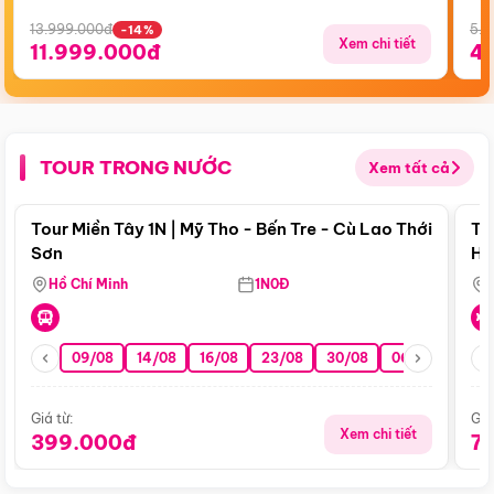
13.999.000đ
5.5
-14%
Xem chi tiết
11.999.000đ
4
TOUR TRONG NƯỚC
Xem tất cả
Điểm nổi bật
Tour Miền Tây 1N | Mỹ Tho - Bến Tre - Cù Lao Thới
To
Sơn
Hu
Hồ Chí Minh
1N0Đ
09/08
14/08
16/08
23/08
30/08
06/09
13/0
Giá từ:
Giá
Xem chi tiết
399.000đ
7