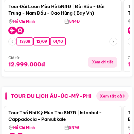
Tour Đài Loan Mùa Hè 5N4Đ | Đài Bắc - Đài
To
Trung - Nam Đầu - Cao Hùng ( Bay Vn)
Tr
Hồ Chí Minh
5N4Đ
13/08
12/09
01/10
Giá từ:
Giá
Xem chi tiết
12.999.000đ
1
TOUR DU LỊCH ÂU-ÚC-MỸ-PHI
Xem tất cả
Điểm nổi bật
Tour Thổ Nhĩ Kỳ Mùa Thu 8N7Đ | Istanbul -
To
Cappadocia - Pamukkale
Đế
Hồ Chí Minh
8N7Đ