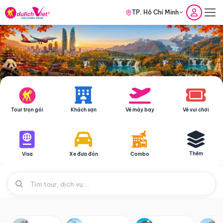
TP. Hồ Chí Minh
Tour trọn gói
Khách sạn
Vé máy bay
Vé vui chơi
Thêm
Visa
Xe đưa đón
Combo