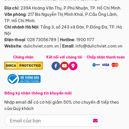
Địa chỉ
: 239A Hoàng Văn Thụ, P.Phú Nhuận, TP. Hồ Chí Minh.
Văn phòng
:
217 Bis Nguyễn Thị Minh Khai, P.Cầu Ông Lãnh,
TP. Hồ Chí Minh.
Chi nhánh Hà Nội
:
Tầng 3, số 243 xã Đàn, P.Đống Đa, TP. Hà
Nội
Điện thoại
:
028 73056789
|
Hotline
:
1900 1177
Website
:
dulichviet.com.vn
|
Email
:
info@dulichviet.com.vn
Chứng nhận
Kết nối với chúng tôi
Chấp nhận thanh toán
Đăng ký nhận thông tin khuyến mãi
Nhập email để có cơ hội giảm 50% cho chuyến đi tiếp theo
của Quý khách