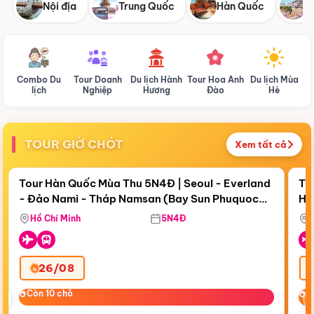
Nội địa
Trung Quốc
Hàn Quốc
N
Combo Du
Tour Doanh
Du lịch Hành
Tour Hoa Anh
Du lịch Mùa
D
lịch
Nghiệp
Hương
Đào
Hè
TOUR GIỜ CHÓT
Xem tất cả
Điểm nổi bật
Còn
18 ngày 20:51:00
Cò
Tour Hàn Quốc Mùa Thu 5N4Đ | Seoul - Everland
To
- Đảo Nami - Tháp Namsan (Bay Sun Phuquoc
Hò
Bay Sun Phuquoc Airways
Tặ
Airways)
Aq
Hồ Chí Minh
5N4Đ
26/08
‹
Còn 10 chỗ
Còn 10 chỗ
C
C