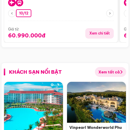
10/12
Giá từ:
Giá
Xem chi tiết
60.990.000đ
6
KHÁCH SẠN NỔI BẬT
Xem tất cả
Vinpearl Wonderworld Phu