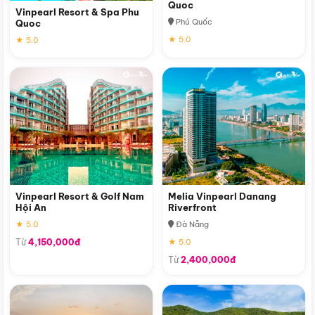
Quoc
Vinpearl Resort & Spa Phu
Phú Quốc
Quoc
★ 5.0
★ 5.0
Vinpearl Resort & Golf Nam
Melia Vinpearl Danang
Hội An
Riverfront
★ 5.0
Đà Nẵng
Từ
4,150,000đ
★ 5.0
Từ
2,400,000đ