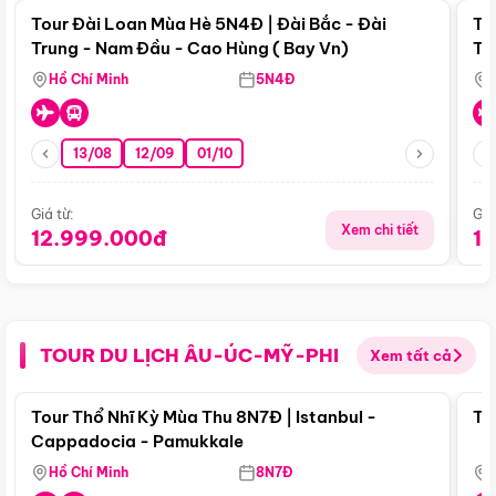
Tour Đài Loan Mùa Hè 5N4Đ | Đài Bắc - Đài
To
Trung - Nam Đầu - Cao Hùng ( Bay Vn)
Tr
Hồ Chí Minh
5N4Đ
13/08
12/09
01/10
Giá từ:
Giá
Xem chi tiết
12.999.000đ
1
TOUR DU LỊCH ÂU-ÚC-MỸ-PHI
Xem tất cả
Điểm nổi bật
Tour Thổ Nhĩ Kỳ Mùa Thu 8N7Đ | Istanbul -
To
Cappadocia - Pamukkale
Hồ Chí Minh
8N7Đ