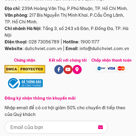
Địa chỉ
: 239A Hoàng Văn Thụ, P.Phú Nhuận, TP. Hồ Chí Minh.
Văn phòng
:
217 Bis Nguyễn Thị Minh Khai, P.Cầu Ông Lãnh,
TP. Hồ Chí Minh.
Chi nhánh Hà Nội
:
Tầng 3, số 243 xã Đàn, P.Đống Đa, TP. Hà
Nội
Điện thoại
:
028 73056789
|
Hotline
:
1900 1177
Website
:
dulichviet.com.vn
|
Email
:
info@dulichviet.com.vn
Chứng nhận
Kết nối với chúng tôi
Chấp nhận thanh toán
Đăng ký nhận thông tin khuyến mãi
Nhập email để có cơ hội giảm 50% cho chuyến đi tiếp theo
của Quý khách