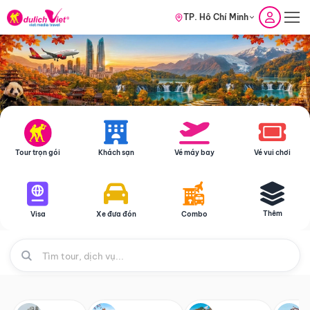
TP. Hồ Chí Minh
Tour trọn gói
Khách sạn
Vé máy bay
Vé vui chơi
Thêm
Visa
Xe đưa đón
Combo