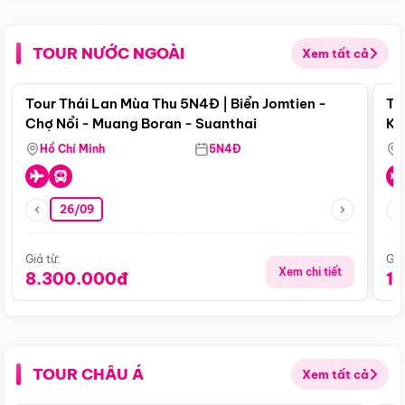
TOUR NƯỚC NGOÀI
Xem tất cả
Điểm nổi bật
Tour Thái Lan Mùa Thu 5N4Đ | Biển Jomtien -
To
Chợ Nổi - Muang Boran - Suanthai
Ku
Si
Hồ Chí Minh
5N4Đ
26/09
Giá từ:
Giá
Xem chi tiết
8.300.000đ
1
TOUR CHÂU Á
Xem tất cả
Điểm nổi bật