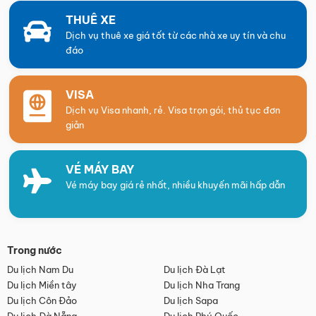
THUÊ XE
Dịch vụ thuê xe giá tốt từ các nhà xe uy tín và chu
đáo
VISA
Dịch vụ Visa nhanh, rẻ. Visa trọn gói, thủ tục đơn
giản
VÉ MÁY BAY
Vé máy bay giá rẻ nhất, nhiều khuyến mãi hấp dẫn
Trong nước
Du lịch Nam Du
Du lịch Đà Lạt
Du lịch Miền tây
Du lịch Nha Trang
Du lịch Côn Đảo
Du lịch Sapa