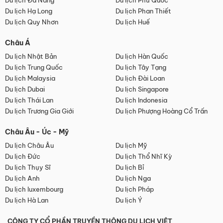
Du lịch Đà Nẵng
Du lịch Phú Quốc
Du lịch Hạ Long
Du lịch Phan Thiết
Du lịch Quy Nhơn
Du lịch Huế
Châu Á
Du lịch Nhật Bản
Du lịch Hàn Quốc
Du lịch Trung Quốc
Du lịch Tây Tạng
Du lịch Malaysia
Du lịch Đài Loan
Du lịch Dubai
Du lịch Singapore
Du lịch Thái Lan
Du lịch Indonesia
Du lịch Trương Gia Giới
Du lịch Phượng Hoàng Cổ Trấn
Châu Âu - Úc - Mỹ
Du lịch Châu Âu
Du lịch Mỹ
Du lịch Đức
Du lịch Thổ Nhĩ Kỳ
Du lịch Thụy Sĩ
Du lịch Bỉ
Du lịch Anh
Du lịch Nga
Du lịch luxembourg
Du lịch Pháp
Du lịch Hà Lan
Du lịch Ý
CÔNG TY CỔ PHẦN TRUYỀN THÔNG DU LỊCH VIỆT