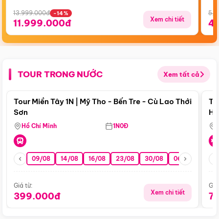
13.999.000đ
5.5
-14%
Xem chi tiết
11.999.000đ
4
TOUR TRONG NƯỚC
Xem tất cả
Điểm nổi bật
Tour Miền Tây 1N | Mỹ Tho - Bến Tre - Cù Lao Thới
To
Sơn
Hu
Hồ Chí Minh
1N0Đ
09/08
14/08
16/08
23/08
30/08
06/09
13/0
Giá từ:
Giá
Xem chi tiết
399.000đ
7